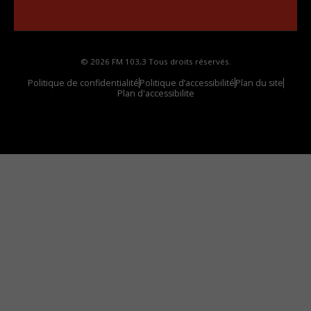
votre voiture
© 2026 FM 103,3 Tous droits réservés.
Politique de confidentialité
Politique d’accessibilité
Plan du site
Plan d'accessibilite