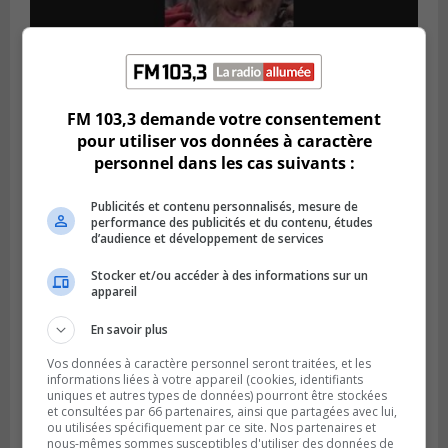
Publié le 5 août 2026 à 09h42
FM 103,3 demande votre consentement
La SQ lance un appel à la population pour
pour utiliser vos données à caractère
retrouver un homme disparu
personnel dans les cas suivants :
Publicités et contenu personnalisés, mesure de
performance des publicités et du contenu, études
d’audience et développement de services
Stocker et/ou accéder à des informations sur un
appareil
En savoir plus
Vos données à caractère personnel seront traitées, et les
informations liées à votre appareil (cookies, identifiants
uniques et autres types de données) pourront être stockées
et consultées par 66 partenaires, ainsi que partagées avec lui,
BOUCHERVILLE
ou utilisées spécifiquement par ce site. Nos partenaires et
Publié le 5 août 2026 à 06h54
nous-mêmes sommes susceptibles d'utiliser des données de