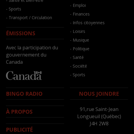
- Santé et bien-être
- Emploi
- Sports
- Finances
- Transport / Circulation
- Infos citoyennes
- Loisirs
ÉMISSIONS
- Musique
Avec la participation du
- Politique
gouvernement du
- Santé
Canada
- Société
- Sports
BINGO RADIO
NOUS JOINDRE
91,rue Saint-Jean
À PROPOS
Longueuil (Québec)
J4H 2W8
PUBLICITÉ