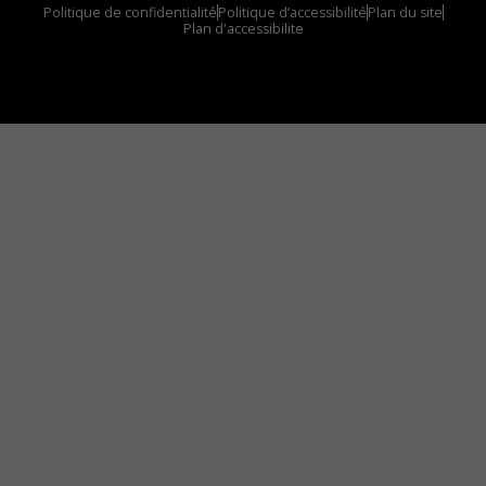
Politique de confidentialité
Politique d’accessibilité
Plan du site
Plan d'accessibilite
Comment installer notre vignette sur votre
appareil mobile
Vous avez envie d’écouter le FM 103,3 ou notre