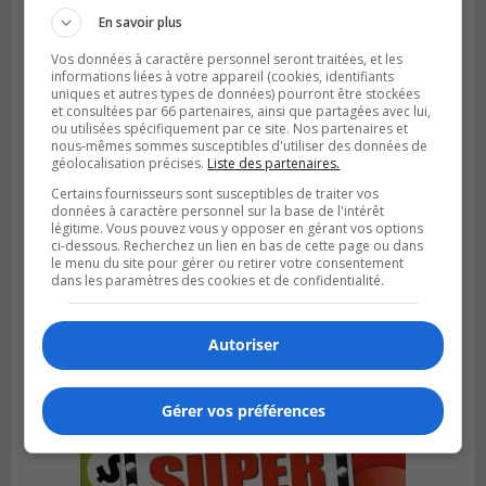
En savoir plus
Vos données à caractère personnel seront traitées, et les
informations liées à votre appareil (cookies, identifiants
uniques et autres types de données) pourront être stockées
et consultées par 66 partenaires, ainsi que partagées avec lui,
ou utilisées spécifiquement par ce site. Nos partenaires et
nous-mêmes sommes susceptibles d'utiliser des données de
géolocalisation précises.
Liste des partenaires.
Certains fournisseurs sont susceptibles de traiter vos
données à caractère personnel sur la base de l'intérêt
légitime. Vous pouvez vous y opposer en gérant vos options
ci-dessous. Recherchez un lien en bas de cette page ou dans
BOUCHERVILLE
le menu du site pour gérer ou retirer votre consentement
Publié le 6 août 2026 à 14h50
dans les paramètres des cookies et de confidentialité.
Le tube nord du pont-tunnel Louis-
Hippolyte-La Fontaine se dote d’une
nouvelle chaussée
Autoriser
Gérer vos préférences