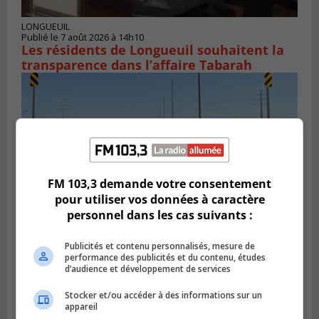
LONGUEUIL
Publié le 7 août 2026 à 14h10
Les résidents de Longueuil souhaitent la
transparence dans l’affaire Tabarah
FM 103,3 demande votre consentement
pour utiliser vos données à caractère
personnel dans les cas suivants :
Publicités et contenu personnalisés, mesure de
BROSSARD
performance des publicités et du contenu, études
Publié le 6 août 2026 à 16h00
d’audience et développement de services
La piste cyclable de Brossard au pont S.-De
Champlain est ouverte
Stocker et/ou accéder à des informations sur un
appareil