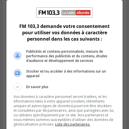
Publié le 5 août 2026 à 09h42
La SQ lance un appel à la population pour
FM 103,3 demande votre consentement
retrouver un homme disparu
pour utiliser vos données à caractère
personnel dans les cas suivants :
Publicités et contenu personnalisés, mesure de
performance des publicités et du contenu, études
d’audience et développement de services
Stocker et/ou accéder à des informations sur un
appareil
En savoir plus
Vos données à caractère personnel seront traitées, et les
informations liées à votre appareil (cookies, identifiants
BOUCHERVILLE
uniques et autres types de données) pourront être stockées
Publié le 5 août 2026 à 06h54
et consultées par 66 partenaires, ainsi que partagées avec lui,
La SQ recense 18 décès pendant les
ou utilisées spécifiquement par ce site. Nos partenaires et
vacances de la construction
nous-mêmes sommes susceptibles d'utiliser des données de
géolocalisation précises.
Liste des partenaires.