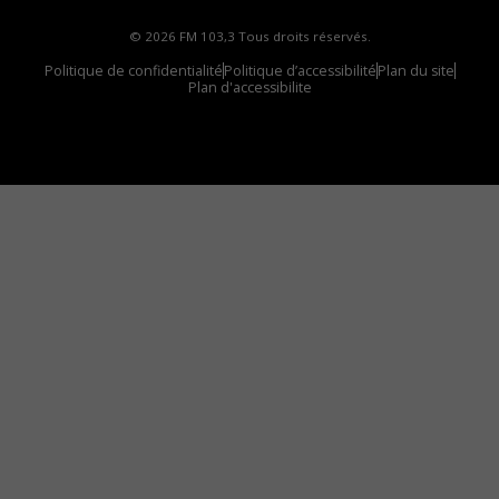
© 2026 FM 103,3 Tous droits réservés.
Politique de confidentialité
Politique d’accessibilité
Plan du site
Plan d'accessibilite
Comment installer notre vignette sur votre
appareil mobile