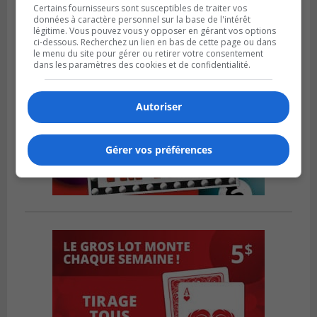
Certains fournisseurs sont susceptibles de traiter vos
données à caractère personnel sur la base de l'intérêt
légitime. Vous pouvez vous y opposer en gérant vos options
ci-dessous. Recherchez un lien en bas de cette page ou dans
le menu du site pour gérer ou retirer votre consentement
dans les paramètres des cookies et de confidentialité.
Autoriser
Gérer vos préférences