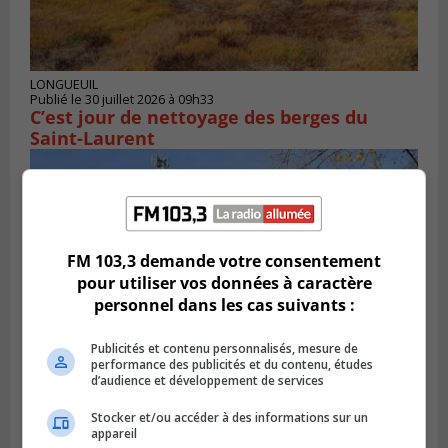
LONGUEUIL
Publié le 30 juillet 2026 à 09h33
C’est jour de nettoyage des berges du
Saint-Laurent
FM 103,3 demande votre consentement
pour utiliser vos données à caractère
personnel dans les cas suivants :
Publicités et contenu personnalisés, mesure de
performance des publicités et du contenu, études
d’audience et développement de services
CANDIAC
Stocker et/ou accéder à des informations sur un
Publié le 27 juillet 2026 à 14h40
appareil
Candiac propulse sa transition verte