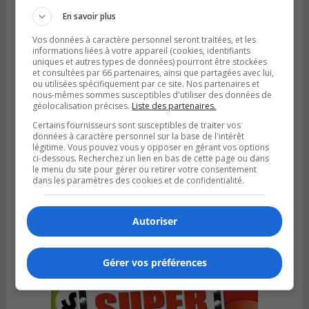
En savoir plus
Vos données à caractère personnel seront traitées, et les
informations liées à votre appareil (cookies, identifiants
uniques et autres types de données) pourront être stockées
et consultées par 66 partenaires, ainsi que partagées avec lui,
ou utilisées spécifiquement par ce site. Nos partenaires et
nous-mêmes sommes susceptibles d'utiliser des données de
géolocalisation précises.
Liste des partenaires.
Certains fournisseurs sont susceptibles de traiter vos
données à caractère personnel sur la base de l'intérêt
légitime. Vous pouvez vous y opposer en gérant vos options
ci-dessous. Recherchez un lien en bas de cette page ou dans
le menu du site pour gérer ou retirer votre consentement
SAINT-BRUNO-DE-MONTARVILLE
dans les paramètres des cookies et de confidentialité.
Publié le 26 juillet 2026 à 08h01
Saint‑Bruno veut accélérer l’abandon des
outils à essence
Autoriser
Gérer vos préférences