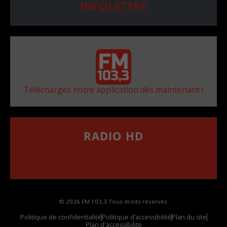
INFOLETTRE
Téléchargez notre application dès maintenant !
RADIO HD
••••••••••••••••••
Comment synthoniser la fréquence HD dans
votre voiture
© 2026 FM 103,3 Tous droits réservés.
Politique de confidentialité
Politique d’accessibilité
Plan du site
Plan d'accessibilite