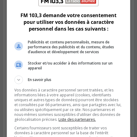
mondial
FM 103,3 demande votre consentement
pour utiliser vos données à caractère
personnel dans les cas suivants :
Publicités et contenu personnalisés, mesure de
performance des publicités et du contenu, études
d’audience et développement de services
Stocker et/ou accéder à des informations sur un
appareil
En savoir plus
LONGUEUIL
Vos données à caractère personnel seront traitées, et les
Publié le 6 août 2026 à 05h11
informations liées à votre appareil (cookies, identifiants
Une poussée tardive propulse les Ducs
uniques et autres types de données) pourront être stockées
vers la victoire à Laval
et consultées par 66 partenaires, ainsi que partagées avec lui,
ou utilisées spécifiquement par ce site. Nos partenaires et
nous-mêmes sommes susceptibles d'utiliser des données de
géolocalisation précises.
Liste des partenaires.
Certains fournisseurs sont susceptibles de traiter vos
données à caractère personnel sur la base de l'intérêt