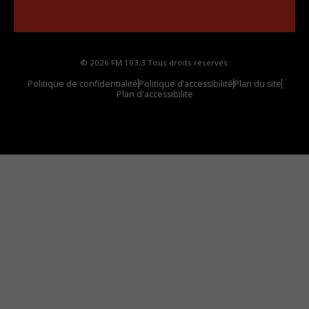
votre voiture
© 2026 FM 103,3 Tous droits réservés.
Politique de confidentialité
Politique d’accessibilité
Plan du site
Plan d'accessibilite