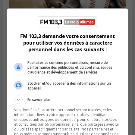
FM 103,3 demande votre consentement
LONGUEUIL
Publié le 5 août 2026 à 08h38
pour utiliser vos données à caractère
Les Ducs s’inclinent 4‑3 face à ABC 16U
personnel dans les cas suivants :
dans un match serré à Longueuil
Publicités et contenu personnalisés, mesure de
performance des publicités et du contenu, études
d’audience et développement de services
Stocker et/ou accéder à des informations sur un
appareil
En savoir plus
Vos données à caractère personnel seront traitées, et les
informations liées à votre appareil (cookies, identifiants
uniques et autres types de données) pourront être stockées
et consultées par 66 partenaires, ainsi que partagées avec lui,
ou utilisées spécifiquement par ce site. Nos partenaires et
Publié le 4 août 2026 à 07h27
nous-mêmes sommes susceptibles d'utiliser des données de