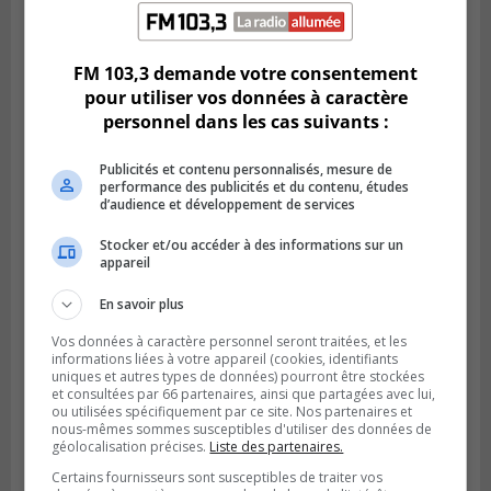
Publié le 6 juillet 2026 à 11h18
Climat Québec dévoile deux candidats
pour l’Agglomération
FM 103,3 demande votre consentement
pour utiliser vos données à caractère
personnel dans les cas suivants :
Publicités et contenu personnalisés, mesure de
performance des publicités et du contenu, études
d’audience et développement de services
Stocker et/ou accéder à des informations sur un
appareil
En savoir plus
Vos données à caractère personnel seront traitées, et les
informations liées à votre appareil (cookies, identifiants
Publié le 6 juillet 2026 à 09h33
uniques et autres types de données) pourront être stockées
Longueuil conclue un contrat pour
et consultées par 66 partenaires, ainsi que partagées avec lui,
valoriser des cendres d’incinération
ou utilisées spécifiquement par ce site. Nos partenaires et
nous-mêmes sommes susceptibles d'utiliser des données de
géolocalisation précises.
Liste des partenaires.
Certains fournisseurs sont susceptibles de traiter vos