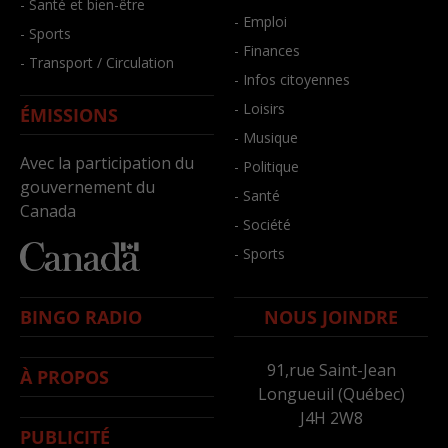
- Santé et bien-être
- Emploi
- Sports
- Finances
- Transport / Circulation
- Infos citoyennes
- Loisirs
ÉMISSIONS
- Musique
Avec la participation du
- Politique
gouvernement du
- Santé
Canada
- Société
- Sports
BINGO RADIO
NOUS JOINDRE
91,rue Saint-Jean
À PROPOS
Longueuil (Québec)
J4H 2W8
PUBLICITÉ