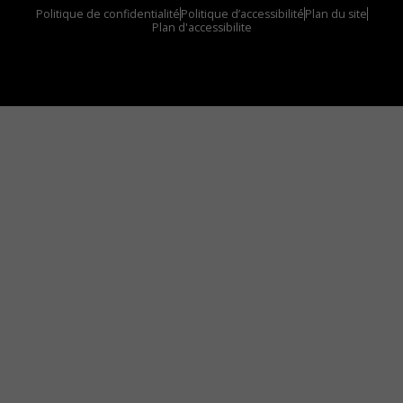
Politique de confidentialité
Politique d’accessibilité
Plan du site
Plan d'accessibilite
Comment installer notre vignette sur votre
appareil mobile
Vous avez envie d’écouter le FM 103,3 ou notre