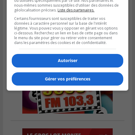
ou utilisées spécifiquement par ce site. Nos partenaires et
VIEUX-LONGUEUIL
nous-mêmes sommes susceptibles d'utiliser des données de
Publié le 31 juillet 2026 à 14h20
géolocalisation précises.
Liste des partenaires.
Le RTL dévoile sa nouvelle flotte de
Certains fournisseurs sont susceptibles de traiter vos
transport adapté
données à caractère personnel sur la base de l'intérêt
légitime. Vous pouvez vous y opposer en gérant vos options
ci-dessous. Recherchez un lien en bas de cette page ou dans
le menu du site pour gérer ou retirer votre consentement
dans les paramètres des cookies et de confidentialité.
Autoriser
Gérer vos préférences