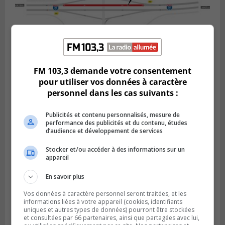
FM 103,3 demande votre consentement
BOUCHERVILLE
Publié le 5 août 2026 à 15h25
pour utiliser vos données à caractère
Le MTMD annonce des fermetures sur
personnel dans les cas suivants :
l’autoroute 20 à Boucherville
Publicités et contenu personnalisés, mesure de
performance des publicités et du contenu, études
d’audience et développement de services
Stocker et/ou accéder à des informations sur un
appareil
En savoir plus
Vos données à caractère personnel seront traitées, et les
informations liées à votre appareil (cookies, identifiants
uniques et autres types de données) pourront être stockées
et consultées par 66 partenaires, ainsi que partagées avec lui,