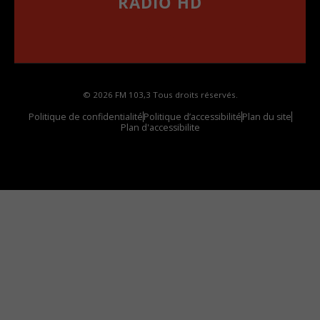
RADIO HD
••••••••••••••••••
Comment synthoniser la fréquence HD dans
votre voiture
© 2026 FM 103,3 Tous droits réservés.
Politique de confidentialité
Politique d’accessibilité
Plan du site
Plan d'accessibilite