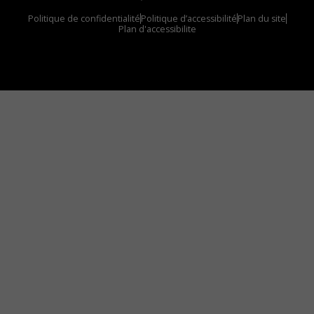
Politique de confidentialité
Politique d’accessibilité
Plan du site
Plan d'accessibilite
Comment installer notre vignette sur votre
appareil mobile