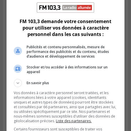
Publié le 6 juillet 2026 à 11h18
Climat Québec dévoile deux candidats
FM 103,3 demande votre consentement
pour l’Agglomération
pour utiliser vos données à caractère
personnel dans les cas suivants :
Publicités et contenu personnalisés, mesure de
performance des publicités et du contenu, études
d’audience et développement de services
Stocker et/ou accéder à des informations sur un
appareil
En savoir plus
Vos données à caractère personnel seront traitées, et les
informations liées à votre appareil (cookies, identifiants
Publié le 6 juillet 2026 à 09h33
uniques et autres types de données) pourront être stockées
Longueuil conclue un contrat pour
et consultées par 66 partenaires, ainsi que partagées avec lui,
valoriser des cendres d’incinération
ou utilisées spécifiquement par ce site. Nos partenaires et
nous-mêmes sommes susceptibles d'utiliser des données de
géolocalisation précises.
Liste des partenaires.
Certains fournisseurs sont susceptibles de traiter vos