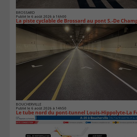
BROSSARD
Publié le 6 août 2026 à 16h00
La piste cyclable de Brossard au pont S.-De Champ
BOUCHERVILLE
Publié le 6 août 2026 à 14h50
Le tube nord du pont-tunnel Louis-Hippolyte-La F