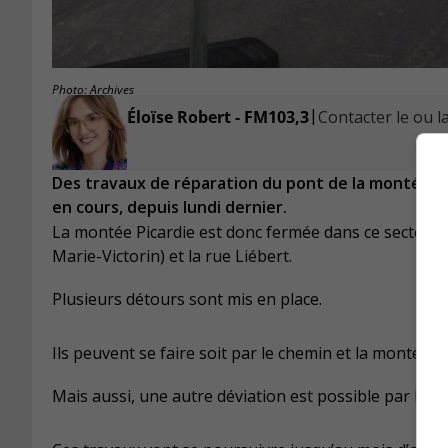
Photo: Archives
|
Éloïse Robert - FM103,3
Contacter le ou la
Des travaux de réparation du pont de la montée d
en cours, depuis lundi dernier.
La montée Picardie est donc fermée dans ce secteur, 
Marie-Victorin) et la rue Liébert.
Plusieurs détours sont mis en place.
Ils peuvent se faire soit par le chemin et la montée d
Mais aussi, une autre déviation est possible par la ru