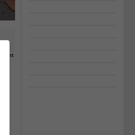
, sont
te