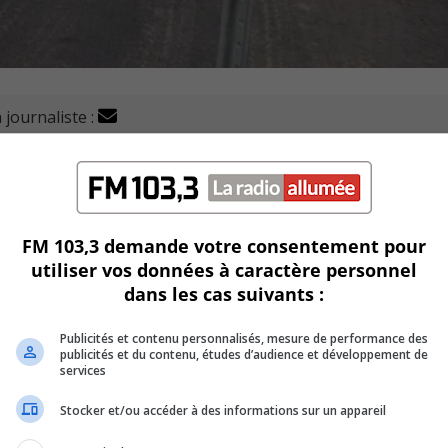
 journaliste :
e Picardie, au-dessus du ruisseau Notre-Dame, à Varennes
pendant toute la durée des travaux, entre la route 132 (rou
FM 103,3 demande votre consentement pour
utiliser vos données à caractère personnel
dans les cas suivants :
Publicités et contenu personnalisés, mesure de performance des
e la Baronnie, ainsi que par la route 132.
publicités et du contenu, études d’audience et développement de
services
e Quévillon, le boulevard et l’avenue René-Gaultier.
Stocker et/ou accéder à des informations sur un appareil