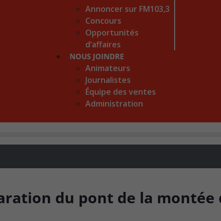
Annoncer sur FM103,3
Concours
Opportunités
d’affaires
NOUS JOINDRE
Animateurs
Journalistes
Équipe des ventes
Administration
aration du pont de la montée