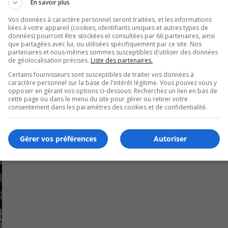
bre, mais pourraient être reportés, prolongés ou annulés s
En savoir plus
Vos données à caractère personnel seront traitées, et les informations
liées à votre appareil (cookies, identifiants uniques et autres types de
sulter Québec 511.
données) pourront être stockées et consultées par 66 partenaires, ainsi
que partagées avec lui, ou utilisées spécifiquement par ce site. Nos
partenaires et nous-mêmes sommes susceptibles d'utiliser des données
de géolocalisation précises.
Liste des partenaires.
Certains fournisseurs sont susceptibles de traiter vos données à
caractère personnel sur la base de l'intérêt légitime. Vous pouvez vous y
opposer en gérant vos options ci-dessous. Recherchez un lien en bas de
cette page ou dans le menu du site pour gérer ou retirer votre
consentement dans les paramètres des cookies et de confidentialité.
Gérer vos préférences
Autoriser