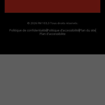
Comment synthoniser la fréquence HD dans
votre voiture
© 2026 FM 103,3 Tous droits réservés.
Politique de confidentialité
Politique d’accessibilité
Plan du site
Plan d'accessibilite