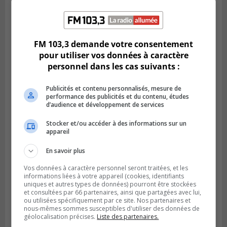
Publié le 6 août 2026 à 13h45
Greenfield Park veut s’armer contre les
fortes
pluies
FM 103,3 demande votre consentement
pour utiliser vos données à caractère
personnel dans les cas suivants :
Publicités et contenu personnalisés, mesure de
performance des publicités et du contenu, études
d’audience et développement de services
Stocker et/ou accéder à des informations sur un
appareil
En savoir plus
Vos données à caractère personnel seront traitées, et les
informations liées à votre appareil (cookies, identifiants
SAINT-HUBERT
uniques et autres types de données) pourront être stockées
Publié le 6 août 2026 à 09h39
et consultées par 66 partenaires, ainsi que partagées avec lui,
Longueuil injecte 1,5 M$ pour moderniser
ou utilisées spécifiquement par ce site. Nos partenaires et
deux stations de pompage
nous-mêmes sommes susceptibles d'utiliser des données de
géolocalisation précises.
Liste des partenaires.