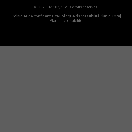
© 2026 FM 103,3 Tous droits réservés.
Politique de confidentialité
Politique d’accessibilité
Plan du site
Plan d'accessibilite
Comment installer notre vignette sur votre
appareil mobile