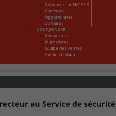
Annoncer sur FM103,3
Concours
Opportunités
d’affaires
NOUS JOINDRE
Animateurs
Journalistes
Équipe des ventes
Administration
ecteur au Service de sécurité