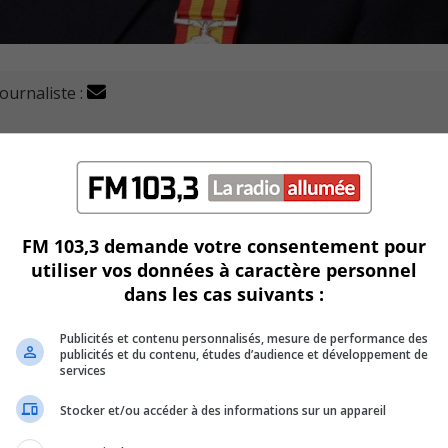
journaliste :
) a un nouveau directeur.
er cette fonction de façon officielle.
FM 103,3 demande votre consentement pour
rs du dernier conseil municipal.
utiliser vos données à caractère personnel
dans les cas suivants :
die de Varennes depuis 1993.
Publicités et contenu personnalisés, mesure de performance des
ations.
publicités et du contenu, études d’audience et développement de
services
sein de la Régie intermunicipale d’incendie de Saint-Constant
Stocker et/ou accéder à des informations sur un appareil
ean-sur-Richelieu et de Montréal, notamment.