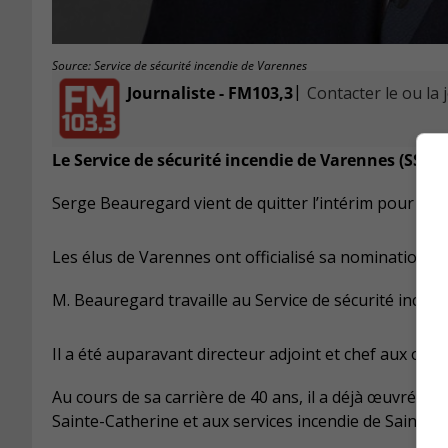
Source: Service de sécurité incendie de Varennes
|
Journaliste - FM103,3
Contacter le ou la 
Le Service de sécurité incendie de Varennes (SSIV
Serge Beauregard vient de quitter l’intérim pour occup
Les élus de Varennes ont officialisé sa nomination lo
M. Beauregard travaille au Service de sécurité incen
Il a été auparavant directeur adjoint et chef aux opér
Au cours de sa carrière de 40 ans, il a déjà œuvré au 
Sainte-Catherine et aux services incendie de Saint-J