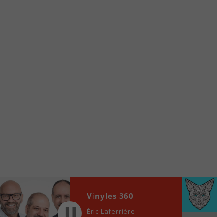
Voici la procédure ;)
À partir de votre téléphone, allez sur le site
internet de la Radio allumée au
www.fm1033.ca
Ensuite cliquez sur l’icône situé au bas de
votre écran
(celui qui représente un carré incluant une
flèche dirigé vers le haut)
Cliquez maintenant sur l’option Ajouter sur
l’écran d’accueil et vous verrez apparaître le
logo du FM 103,3
Faites Enregistrer en haut à droite.
Et voilà! Toutes les infos et l’écoute de votre radio
locale vous sont maintenant accessibles en un clic!
Audio
Vinyles 360
00:00
00:00
Player
Éric Laferrière