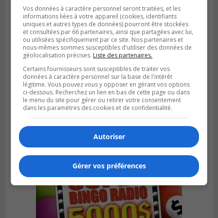
Vos données à caractère personnel seront traitées, et les
informations liées à votre appareil (cookies, identifiants
uniques et autres types de données) pourront être stockées
et consultées par 66 partenaires, ainsi que partagées avec lui,
ou utilisées spécifiquement par ce site. Nos partenaires et
nous-mêmes sommes susceptibles d'utiliser des données de
géolocalisation précises.
Liste des partenaires.
Certains fournisseurs sont susceptibles de traiter vos
données à caractère personnel sur la base de l'intérêt
légitime. Vous pouvez vous y opposer en gérant vos options
ci-dessous. Recherchez un lien en bas de cette page ou dans
Publié le 4 août 2026 à 13h18
le menu du site pour gérer ou retirer votre consentement
Des fromages de la Laiterie Coaticook
dans les paramètres des cookies et de confidentialité.
rappelés par l’ACIA
Autoriser
Gérer vos préférences