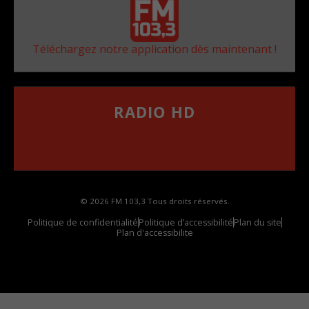
Téléchargez notre application dès maintenant !
RADIO HD
••••••••••••••••••
Comment synthoniser la fréquence HD dans
votre voiture
© 2026 FM 103,3 Tous droits réservés.
Politique de confidentialité
Politique d’accessibilité
Plan du site
Plan d'accessibilite