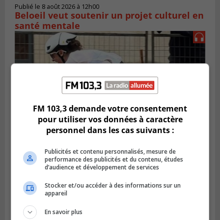
Publié le 8 août 2026 à 12h00
Beloeil veut soutenir un projet culturel en
santé mentale
FM 103,3 demande votre consentement
pour utiliser vos données à caractère
personnel dans les cas suivants :
Publicités et contenu personnalisés, mesure de
SAINT-LAMBERT
performance des publicités et du contenu, études
Publié le 5 août 2026 à 08h23
d’audience et développement de services
De la fibrose kystique à l’Ironman : le
parcours inspirant d’Emma Fontaine
Stocker et/ou accéder à des informations sur un
appareil
En savoir plus