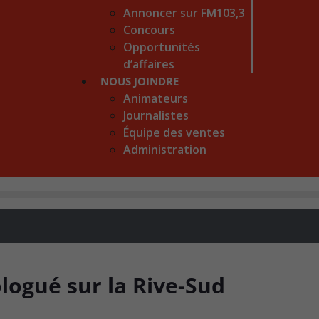
Annoncer sur FM103,3
Concours
Opportunités
d’affaires
NOUS JOINDRE
Animateurs
Journalistes
Équipe des ventes
Administration
logué sur la Rive-Sud