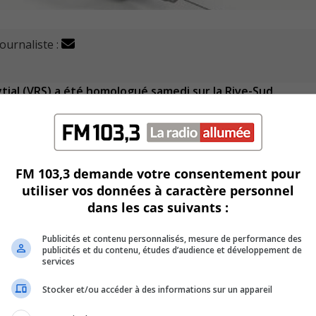
journaliste :
ytial (VRS) a été homologué samedi sur la Rive-Sud.
orme d’immunité permettant de protéger les Canadiens âgés
 Canada.
FM 103,3 demande votre consentement pour
utiliser vos données à caractère personnel
 une pharmacie de Brossard.
dans les cas suivants :
ck Coussa dans une succursale Jean Coutu.
Publicités et contenu personnalisés, mesure de performance des
publicités et du contenu, études d’audience et développement de
 un virus respiratoire courant qui cause généralement une m
services
Stocker et/ou accéder à des informations sur un appareil
 à ceux du rhume.