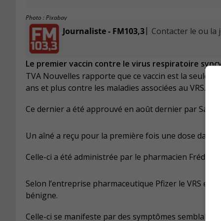
Photo : Pixabay
|
Journaliste - FM103,3
Contacter le ou la 
Le premier vaccin contre le virus respiratoire sync
TVA Nouvelles rapporte que ce vaccin est la seule f
ans et plus contre les maladies associées au VRS.
Ce dernier a été approuvé en août dernier par Santé
Un aîné a reçu pour la première fois une dose dans
Celle-ci a été administrée par le pharmacien Frédéri
Selon l’entreprise pharmaceutique Pfizer le VRS est
bénigne.
Celle-ci se manifeste par des symptômes semblables