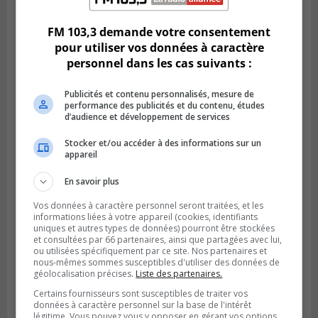
FM 103,3 demande votre consentement
pour utiliser vos données à caractère
personnel dans les cas suivants :
Publicités et contenu personnalisés, mesure de
performance des publicités et du contenu, études
d’audience et développement de services
Stocker et/ou accéder à des informations sur un
appareil
GREENFIELD PARK
En savoir plus
Publié le 31 juillet 2026 à 16h45
Des firmes de Longueuil vont participer
Vos données à caractère personnel seront traitées, et les
aux méga-travaux de l’hôpital Charles-
informations liées à votre appareil (cookies, identifiants
uniques et autres types de données) pourront être stockées
Le Moyne
et consultées par 66 partenaires, ainsi que partagées avec lui,
ou utilisées spécifiquement par ce site. Nos partenaires et
nous-mêmes sommes susceptibles d'utiliser des données de
géolocalisation précises.
Liste des partenaires.
Certains fournisseurs sont susceptibles de traiter vos
données à caractère personnel sur la base de l'intérêt
légitime. Vous pouvez vous y opposer en gérant vos options