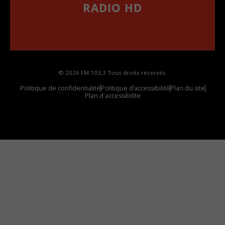
RADIO HD
••••••••••••••••••
Comment synthoniser la fréquence HD dans
votre voiture
© 2026 FM 103,3 Tous droits réservés.
Politique de confidentialité
Politique d’accessibilité
Plan du site
Plan d'accessibilite