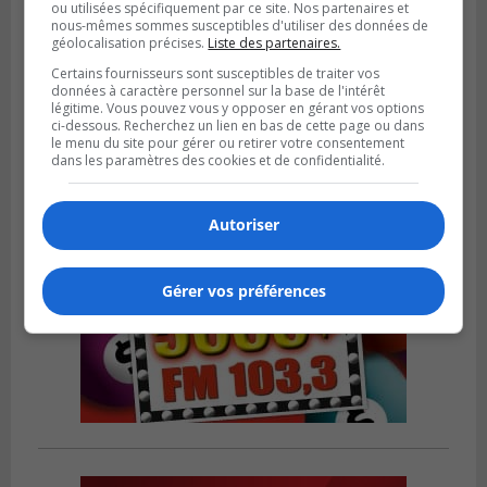
ou utilisées spécifiquement par ce site. Nos partenaires et
nous-mêmes sommes susceptibles d'utiliser des données de
LONGUEUIL
géolocalisation précises.
Liste des partenaires.
Publié le 26 juillet 2026 à 15h54
Le Marché saisonnier de Longueuil débute
Certains fournisseurs sont susceptibles de traiter vos
sa troisième édition
données à caractère personnel sur la base de l'intérêt
légitime. Vous pouvez vous y opposer en gérant vos options
ci-dessous. Recherchez un lien en bas de cette page ou dans
le menu du site pour gérer ou retirer votre consentement
dans les paramètres des cookies et de confidentialité.
Autoriser
Gérer vos préférences