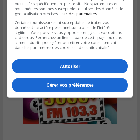
ou utilisées spécifiquement par ce site. Nos partenaires et
nous-mêmes sommes susceptibles d'utiliser des données de
géolocalisation précises.
Liste des partenaires.
Publié le 6 août 2026 à 05h39
La grenade du camping du lac Cristal était
Certains fournisseurs sont susceptibles de traiter vos
données à caractère personnel sur la base de l'intérêt
inoffensive
légitime. Vous pouvez vous y opposer en gérant vos options
ci-dessous. Recherchez un lien en bas de cette page ou dans
le menu du site pour gérer ou retirer votre consentement
dans les paramètres des cookies et de confidentialité.
Autoriser
Gérer vos préférences