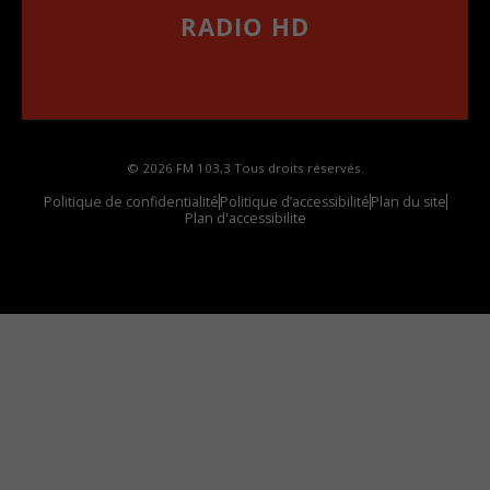
RADIO HD
••••••••••••••••••
Comment synthoniser la fréquence HD dans
votre voiture
© 2026 FM 103,3 Tous droits réservés.
Politique de confidentialité
Politique d’accessibilité
Plan du site
Plan d'accessibilite