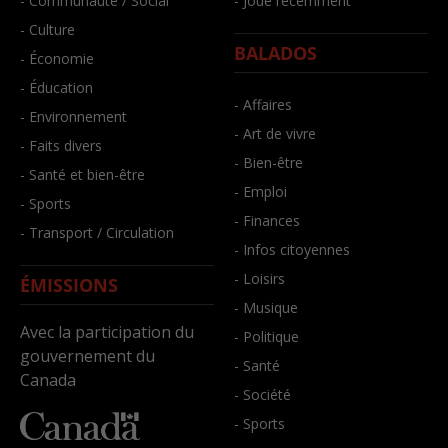
- Communauté / Social
- Joué récemment
- Culture
BALADOS
- Économie
- Éducation
- Affaires
- Environnement
- Art de vivre
- Faits divers
- Bien-être
- Santé et bien-être
- Emploi
- Sports
- Finances
- Transport / Circulation
- Infos citoyennes
- Loisirs
ÉMISSIONS
- Musique
Avec la participation du
- Politique
gouvernement du
- Santé
Canada
- Société
- Sports