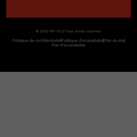
Comment synthoniser la fréquence HD dans
votre voiture
© 2026 FM 103,3 Tous droits réservés.
Politique de confidentialité
Politique d’accessibilité
Plan du site
Plan d'accessibilite