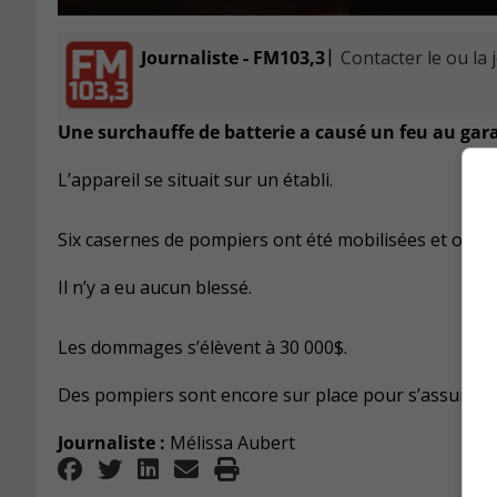
|
Journaliste - FM103,3
Contacter le ou la 
Une surchauffe de batterie a causé un feu au ga
L’appareil se situait sur un établi.
Six casernes de pompiers ont été mobilisées et ont m
Il n’y a eu aucun blessé.
Les dommages s’élèvent à 30 000$.
Des pompiers sont encore sur place pour s’assurer de
Journaliste :
Mélissa Aubert