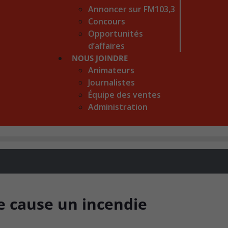
Annoncer sur FM103,3
Concours
Opportunités
d’affaires
NOUS JOINDRE
Animateurs
Journalistes
Équipe des ventes
Administration
e cause un incendie