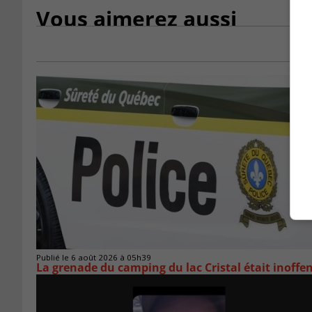
Vous aimerez aussi
Publié le 6 août 2026 à 05h39
La grenade du camping du lac Cristal était inoffe