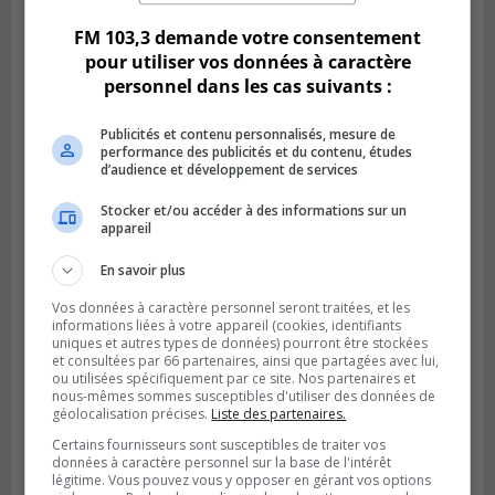
FM 103,3 demande votre consentement
pour utiliser vos données à caractère
personnel dans les cas suivants :
Publicités et contenu personnalisés, mesure de
performance des publicités et du contenu, études
d’audience et développement de services
Stocker et/ou accéder à des informations sur un
appareil
En savoir plus
Publié le 6 juillet 2026 à 09h33
Vos données à caractère personnel seront traitées, et les
Longueuil conclue un contrat pour
informations liées à votre appareil (cookies, identifiants
valoriser des cendres d’incinération
uniques et autres types de données) pourront être stockées
et consultées par 66 partenaires, ainsi que partagées avec lui,
ou utilisées spécifiquement par ce site. Nos partenaires et
nous-mêmes sommes susceptibles d'utiliser des données de
géolocalisation précises.
Liste des partenaires.
Certains fournisseurs sont susceptibles de traiter vos
données à caractère personnel sur la base de l'intérêt
légitime. Vous pouvez vous y opposer en gérant vos options