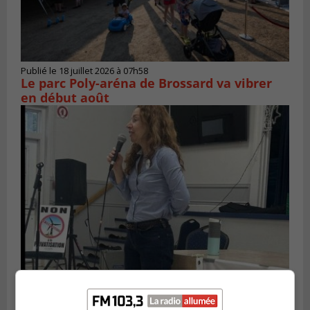
Publié le 18 juillet 2026 à 07h58
Le parc Poly-aréna de Brossard va vibrer
en début août
Publié le 6 juillet 2026 à 11h18
Climat Québec dévoile deux candidats
pour l’Agglomération