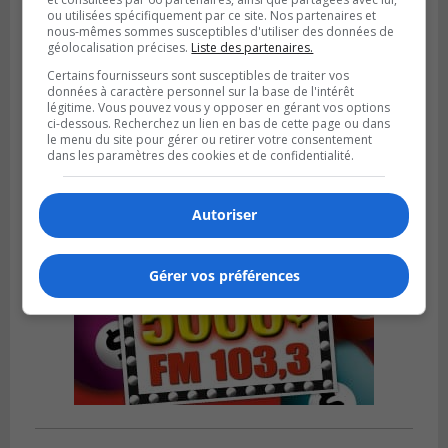
ou utilisées spécifiquement par ce site. Nos partenaires et
nous-mêmes sommes susceptibles d'utiliser des données de
LA PRAIRIE
géolocalisation précises.
Liste des partenaires.
Publié le 1 août 2026 à 08h00
La Ville de la Prairie revitalise son
Certains fournisseurs sont susceptibles de traiter vos
données à caractère personnel sur la base de l'intérêt
territoire
légitime. Vous pouvez vous y opposer en gérant vos options
ci-dessous. Recherchez un lien en bas de cette page ou dans
le menu du site pour gérer ou retirer votre consentement
dans les paramètres des cookies et de confidentialité.
Autoriser
Gérer vos préférences