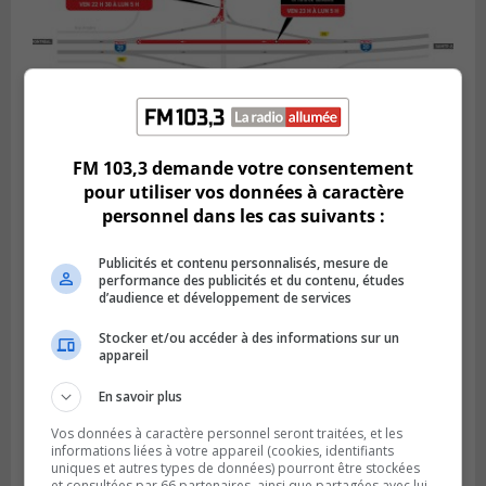
FM 103,3 demande votre consentement
BOUCHERVILLE
pour utiliser vos données à caractère
Publié le 5 août 2026 à 15h25
personnel dans les cas suivants :
Le MTMD annonce des fermetures sur
l’autoroute 20 à Boucherville
Publicités et contenu personnalisés, mesure de
performance des publicités et du contenu, études
d’audience et développement de services
Stocker et/ou accéder à des informations sur un
appareil
En savoir plus
Vos données à caractère personnel seront traitées, et les
informations liées à votre appareil (cookies, identifiants
uniques et autres types de données) pourront être stockées
et consultées par 66 partenaires, ainsi que partagées avec lui,