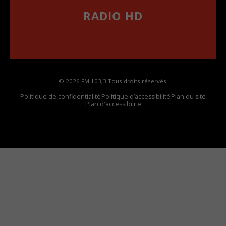
RADIO HD
••••••••••••••••••
Comment synthoniser la fréquence HD dans
votre voiture
© 2026 FM 103,3 Tous droits réservés.
Politique de confidentialité
Politique d’accessibilité
Plan du site
Plan d'accessibilite