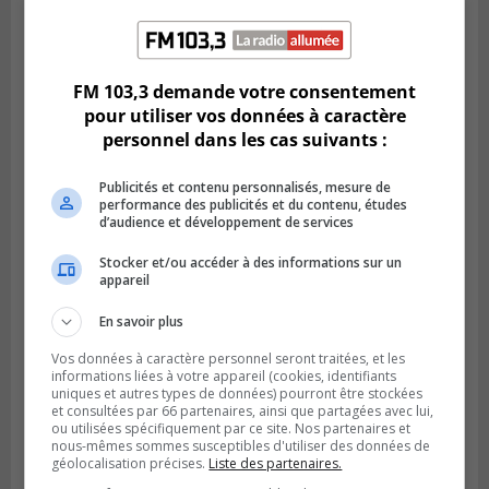
Publié le 29 juillet 2026 à 10h47
Des travaux de marquage de nuit
entraînent des entraves sur la Rive-Sud
FM 103,3 demande votre consentement
pour utiliser vos données à caractère
personnel dans les cas suivants :
Publicités et contenu personnalisés, mesure de
performance des publicités et du contenu, études
d’audience et développement de services
Stocker et/ou accéder à des informations sur un
appareil
En savoir plus
Vos données à caractère personnel seront traitées, et les
informations liées à votre appareil (cookies, identifiants
VIEUX-LONGUEUIL
uniques et autres types de données) pourront être stockées
Publié le 28 juillet 2026 à 07h44
et consultées par 66 partenaires, ainsi que partagées avec lui,
La Tablée des chefs obtient un appui
ou utilisées spécifiquement par ce site. Nos partenaires et
financier pour poursuivre sa mission
nous-mêmes sommes susceptibles d'utiliser des données de
géolocalisation précises.
Liste des partenaires.