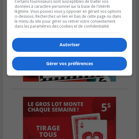
Certains fournisseurs sont susceptibles de traiter vos
données à caractère personnel sur la base de l'intérêt
légitime. Vous pouvez vous y opposer en gérant vos options
ci-dessous. Recherchez un lien en bas de cette page ou dans
le menu du site pour gérer ou retirer votre consentement
dans les paramètres des cookies et de confidentialité.
Autoriser
Gérer vos préférences