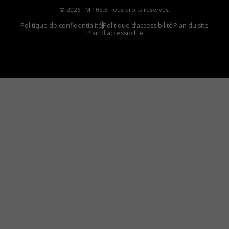
© 2026 FM 103,3 Tous droits réservés.
Politique de confidentialité
Politique d’accessibilité
Plan du site
Plan d'accessibilite
Comment installer notre vignette sur votre
appareil mobile