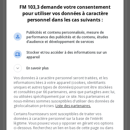
FM 103,3 demande votre consentement
pour utiliser vos données à caractère
personnel dans les cas suivants :
Publicités et contenu personnalisés, mesure de
performance des publicités et du contenu, études
d’audience et développement de services
Stocker et/ou accéder à des informations sur un
appareil
LONGUEUIL
En savoir plus
Publié le 31 juillet 2026 à 09h28
Alexandre Da Costa s’en va diriger au
Vos données à caractère personnel seront traitées, et les
Mexique
informations liées à votre appareil (cookies, identifiants
uniques et autres types de données) pourront être stockées
et consultées par 66 partenaires, ainsi que partagées avec lui,
ou utilisées spécifiquement par ce site. Nos partenaires et
nous-mêmes sommes susceptibles d'utiliser des données de
géolocalisation précises.
Liste des partenaires.
Certains fournisseurs sont susceptibles de traiter vos
données à caractère personnel sur la base de l'intérêt
légitime. Vous pouvez vous y opposer en gérant vos options
ci-dessous. Recherchez un lien en bas de cette page ou dans