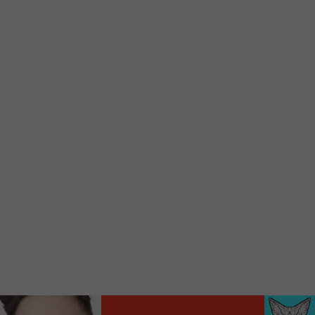
Ajoutez un signet FM 103,3 sur votre écran
d’accueil rapidement.
Voici la procédure ;)
À partir de votre téléphone, allez sur le site
internet de la Radio allumée au
www.fm1033.ca
Ensuite cliquez sur l’icône situé au bas de
votre écran
(celui qui représente un carré incluant une
flèche dirigé vers le haut)
Cliquez maintenant sur l’option Ajouter sur
l’écran d’accueil et vous verrez apparaître le
logo du FM 103,3
Faites Enregistrer en haut à droite.
Et voilà! Toutes les infos et l’écoute de votre radio
locale vous sont maintenant accessibles en un clic!