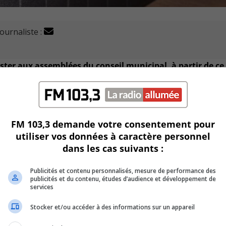
journaliste :
ster aux assemblées du conseil municipal, à partir de ce
lique, un maximum de 23 citoyens sera autorisé.
FM 103,3 demande votre consentement pour
ectée et le port du masque sera obligatoire durant toute la
utiliser vos données à caractère personnel
dans les cas suivants :
ération de Longueuil à rouvrir ces portes aux citoyens lors d
Publicités et contenu personnalisés, mesure de performance des
publicités et du contenu, études d’audience et développement de
services
huis clos Longueuil tient sa séance de ce soir via les platefo
Stocker et/ou accéder à des informations sur un appareil