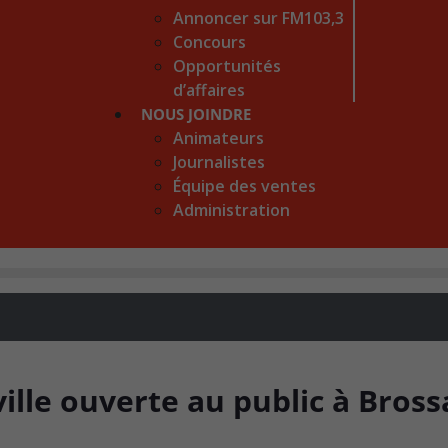
Annoncer sur FM103,3
Concours
Opportunités
d’affaires
NOUS JOINDRE
Animateurs
Journalistes
Équipe des ventes
Administration
ille ouverte au public à Bross