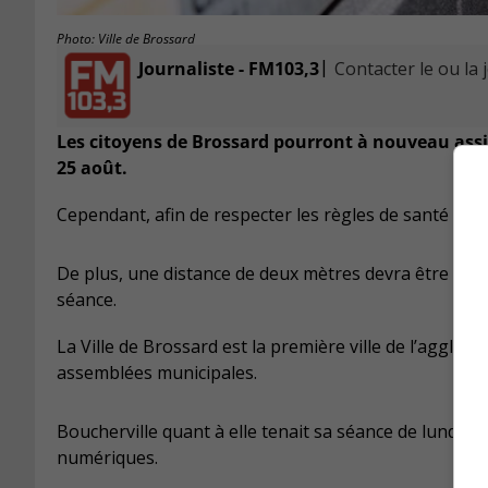
Photo: Ville de Brossard
|
Journaliste - FM103,3
Contacter le ou la 
Les citoyens de Brossard pourront à nouveau assi
25 août.
Cependant, afin de respecter les règles de santé pub
De plus, une distance de deux mètres devra être resp
séance.
La Ville de Brossard est la première ville de l’agglom
assemblées municipales.
Boucherville quant à elle tenait sa séance de lundi à 
numériques.