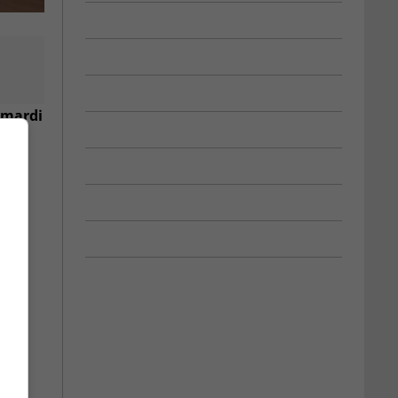
 mardi
es
rmes