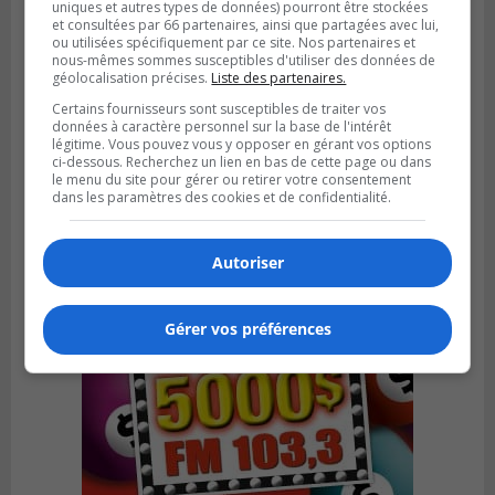
uniques et autres types de données) pourront être stockées
et consultées par 66 partenaires, ainsi que partagées avec lui,
ou utilisées spécifiquement par ce site. Nos partenaires et
nous-mêmes sommes susceptibles d'utiliser des données de
géolocalisation précises.
Liste des partenaires.
Certains fournisseurs sont susceptibles de traiter vos
Publié le 4 août 2026 à 07h27
données à caractère personnel sur la base de l'intérêt
Les clubs de la Rive-Sud récoltent des
légitime. Vous pouvez vous y opposer en gérant vos options
points en Ligue 1 Québec
ci-dessous. Recherchez un lien en bas de cette page ou dans
le menu du site pour gérer ou retirer votre consentement
dans les paramètres des cookies et de confidentialité.
Autoriser
Gérer vos préférences