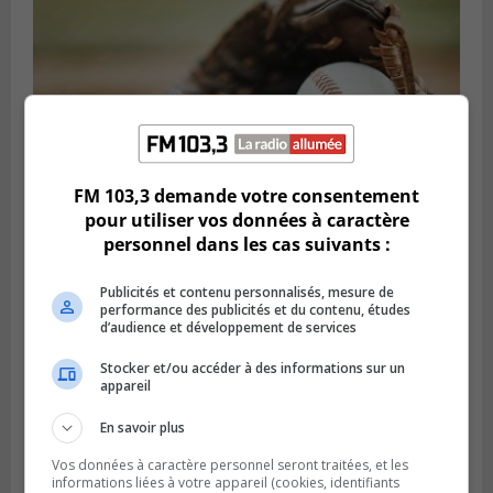
FM 103,3 demande votre consentement
pour utiliser vos données à caractère
personnel dans les cas suivants :
LONGUEUIL
Publié le 5 août 2026 à 08h38
Les Ducs s’inclinent 4‑3 face à ABC 16U
Publicités et contenu personnalisés, mesure de
performance des publicités et du contenu, études
dans un match serré à Longueuil
d’audience et développement de services
Stocker et/ou accéder à des informations sur un
appareil
En savoir plus
Vos données à caractère personnel seront traitées, et les
informations liées à votre appareil (cookies, identifiants