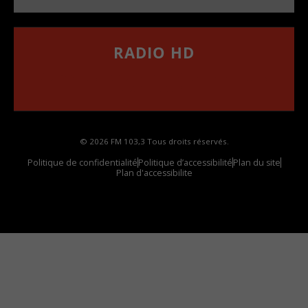
RADIO HD
••••••••••••••••••
Comment synthoniser la fréquence HD dans
votre voiture
© 2026 FM 103,3 Tous droits réservés.
Politique de confidentialité
Politique d’accessibilité
Plan du site
Plan d'accessibilite