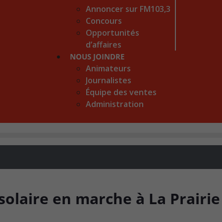
Annoncer sur FM103,3
Concours
Opportunités
d’affaires
NOUS JOINDRE
Animateurs
Journalistes
Équipe des ventes
Administration
olaire en marche à La Prairie