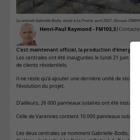
La centrale Gabrielle-Bodis, située à La Prairie, avril 2021. (Groupe CNW
|
Henri-Paul Raymond - FM103,3
Contacter
C’est maintenant officiel, la production d’énergie s
Les centrales ont été inaugurées le lundi 21 juin et 
de clients résidentiels.
Il ne reste qu’à ajouter une dernière unité de stocka
l’évolution du projet.
D’ailleurs, 26 000 panneaux solaires ont été installés 
Celle de Varennes contient 10 000 panneaux solaires
Les deux centrales se nomment Gabrielle-Bodis, en