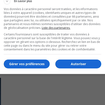
 située à Varennes.
En savoir plus
Vos données à caractère personnel seront traitées, et les informations
s centrales sont en opération depuis quelques mois déjà.
liées à votre appareil (cookies, identifiants uniques et autres types de
données) pourront être stockées et consultées par 66 partenaires, ainsi
ron encore 12 mois.
que partagées avec lui, ou utilisées spécifiquement par ce site. Nos
partenaires et nous-mêmes sommes susceptibles d'utiliser des données
de géolocalisation précises.
Liste des partenaires.
Certains fournisseurs sont susceptibles de traiter vos données à
caractère personnel sur la base de l'intérêt légitime. Vous pouvez vous y
duire jusqu’à 8,5 MW a nécessité un investissement de 40 M$.
opposer en gérant vos options ci-dessous. Recherchez un lien en bas de
cette page ou dans le menu du site pour gérer ou retirer votre
consentement dans les paramètres des cookies et de confidentialité.
Gérer vos préférences
Autoriser