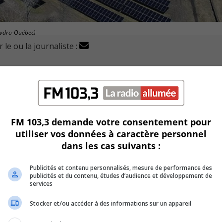
/Hydro-Québec)
 le ou la journaliste :
olaire à La Prairie et à Varennes est en marche.
peuvent désormais produire de l’énergie pour alimenter un mi
FM 103,3 demande votre consentement pour
ge d’énergie à La Prairie notamment pour, par la suite, cont
utiliser vos données à caractère personnel
dans les cas suivants :
pour la centrale de cette ville du Roussillon.
Publicités et contenu personnalisés, mesure de performance des
publicités et du contenu, études d’audience et développement de
.
services
Stocker et/ou accéder à des informations sur un appareil
 l’honneur de la première femme ingénieure embauchée par 