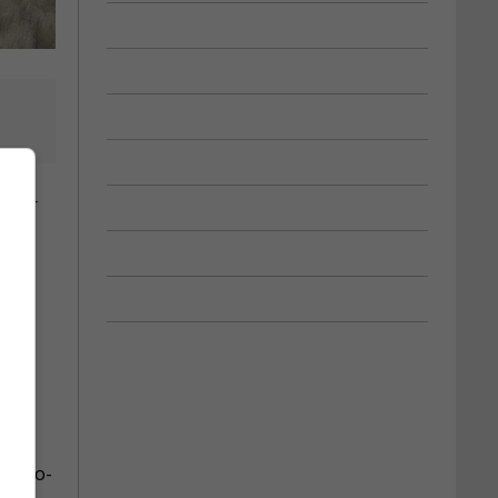
llier
inuer
Hydro-