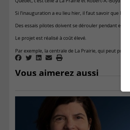
Québec, c’est celle à La Prairie et Robert-A.-Boyd est
Si l’inauguration a eu lieu hier, il faut savoir que le
Des essais pilotes doivent se dérouler pendant envi
Le projet est réalisé à coût élevé.
Par exemple, la centrale de La Prairie, qui peut pro
Vous aimerez aussi