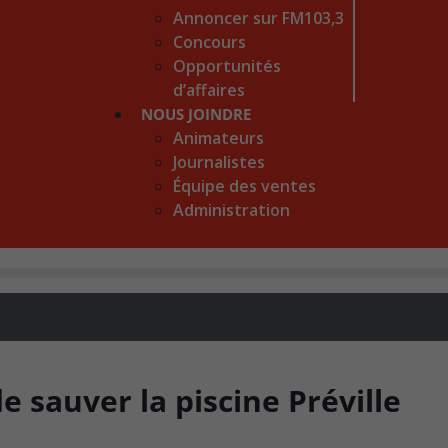
Annoncer sur FM103,3
Concours
Opportunités
d’affaires
NOUS JOINDRE
Animateurs
Journalistes
Équipe des ventes
Administration
e sauver la piscine Préville