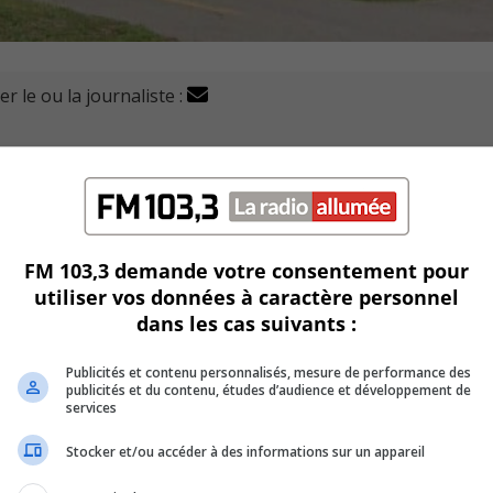
r le ou la journaliste :
ce lundi une pétition pour demander à la municipalité de
e la démolir.
 foncière des propriétés du quartier Préville en réparant ce b
FM 103,3 demande votre consentement pour
utiliser vos données à caractère personnel
ne publique répondrait à des besoins communautaires et
dans les cas suivants :
Publicités et contenu personnalisés, mesure de performance des
 prochain, à l’occasion de la consultation publique sur l’ave
publicités et du contenu, études d’audience et développement de
services
Stocker et/ou accéder à des informations sur un appareil
, Isabelle Gendron, croit que les élus privilégient des
lle.