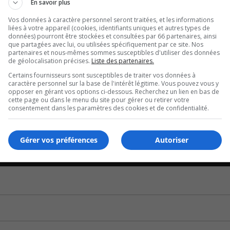
En savoir plus
Vos données à caractère personnel seront traitées, et les informations
 quartier d’avoir freiné en 2022 leur projet de vente du terra
liées à votre appareil (cookies, identifiants uniques et autres types de
données) pourront être stockées et consultées par 66 partenaires, ainsi
que partagées avec lui, ou utilisées spécifiquement par ce site. Nos
partenaires et nous-mêmes sommes susceptibles d'utiliser des données
U
de géolocalisation précises.
Liste des partenaires.
00:00
U
Certains fournisseurs sont susceptibles de traiter vos données à
Ar
prévoit plusieurs projets au parc Préville dans les prochain
caractère personnel sur la base de l'intérêt légitime. Vous pouvez vous y
opposer en gérant vos options ci-dessous. Recherchez un lien en bas de
ke
cette page ou dans le menu du site pour gérer ou retirer votre
to
consentement dans les paramètres des cookies et de confidentialité.
ur l’avenir du parc ait lieu après l’adoption du PTI résulte de
in
lle.
or
Gérer vos préférences
Autoriser
de
U
vo
00:00
U
Ar
ke
to
in
or