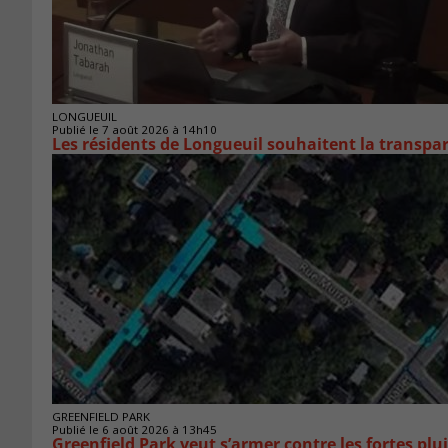
LONGUEUIL
Publié le 7 août 2026 à 14h10
Les résidents de Longueuil souhaitent la transpa
GREENFIELD PARK
Publié le 6 août 2026 à 13h45
Greenfield Park veut s’armer 