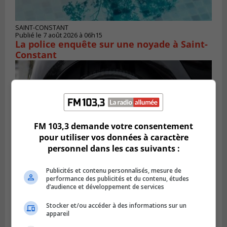
SAINT-CONSTANT
Publié le 7 août 2026 à 06h15
La police enquête sur une noyade à Saint-
Constant
FM 103,3 demande votre consentement
pour utiliser vos données à caractère
personnel dans les cas suivants :
Publicités et contenu personnalisés, mesure de
performance des publicités et du contenu, études
d’audience et développement de services
LONGUEUIL
Publié le 6 août 2026 à 11h58
Des jeunes ciblent la Montérégie pour
Stocker et/ou accéder à des informations sur un
appareil
le Défi écrou de roue