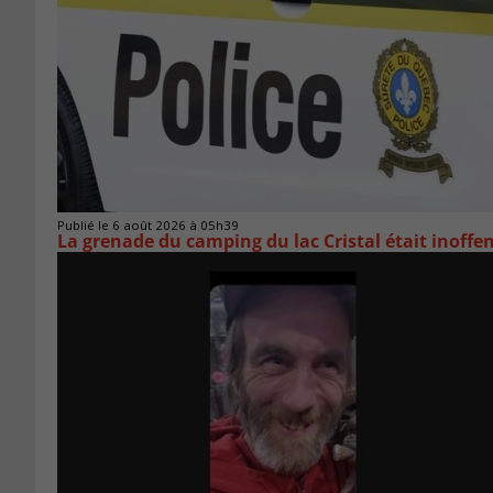
Publié le 6 août 2026 à 05h39
La grenade du camping du lac Cristal était inoffe