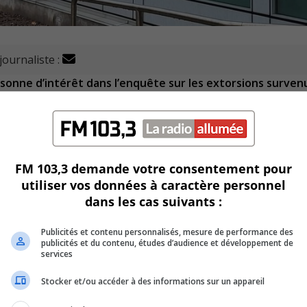
journaliste :
rsonne d’intérêt dans l’enquête sur les extorsions surven
niers mois.
 à Montréal, par le Service de police de la Ville de Montréal
mération de Longueuil (SPAL).
 section des « Projets spéciaux », permettra aux enquêteurs
FM 103,3 demande votre consentement pour
utiliser vos données à caractère personnel
dans les cas suivants :
ernier à Saint-Lambert pour un incendie criminel en lien ave
Publicités et contenu personnalisés, mesure de performance des
publicités et du contenu, études d’audience et développement de
services
e Green, est une perte totale.
Stocker et/ou accéder à des informations sur un appareil