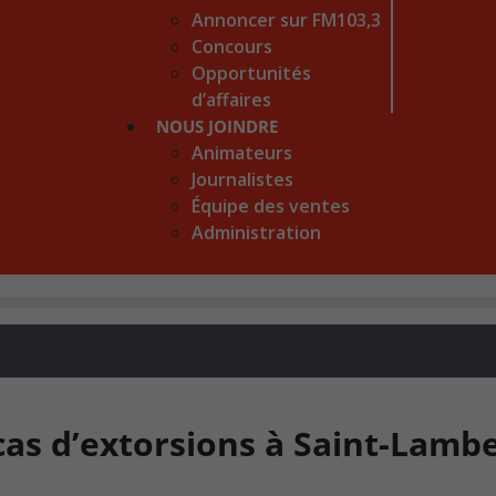
Annoncer sur FM103,3
Concours
Opportunités
d’affaires
NOUS JOINDRE
Animateurs
Journalistes
Équipe des ventes
Administration
cas d’extorsions à Saint-Lamb