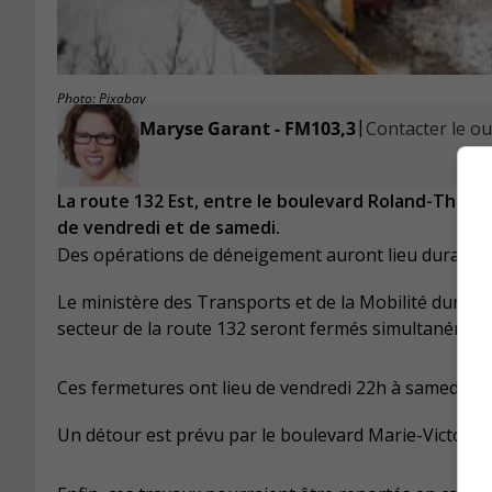
Photo: Pixabay
|
Maryse Garant - FM103,3
Contacter le ou 
La route 132 Est, entre le boulevard Roland-Therrie
de vendredi et de samedi.
Des opérations de déneigement auront lieu durant c
Le ministère des Transports et de la Mobilité durable
secteur de la route 132 seront fermés simultanément
Ces fermetures ont lieu de vendredi 22h à samedi 7h
Un détour est prévu par le boulevard Marie-Victorin.