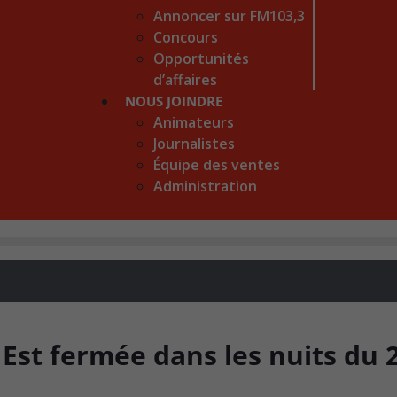
Annoncer sur FM103,3
Concours
Opportunités
d’affaires
NOUS JOINDRE
Animateurs
Journalistes
Équipe des ventes
Administration
 Est fermée dans les nuits du 