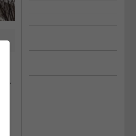
nuits
ns ce