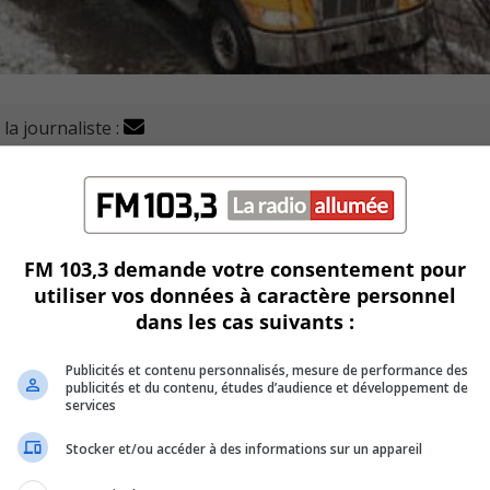
la journaliste :
n et l’autoroute 20, sera fermée à la circulation dans les 
es périodes.
FM 103,3 demande votre consentement pour
utiliser vos données à caractère personnel
 explique que les trois corridors de circulation aménagés da
dans les cas suivants :
.
Publicités et contenu personnalisés, mesure de performance des
, ainsi que de 22h samedi à 8h dimanche.
publicités et du contenu, études d’audience et développement de
services
Stocker et/ou accéder à des informations sur un appareil