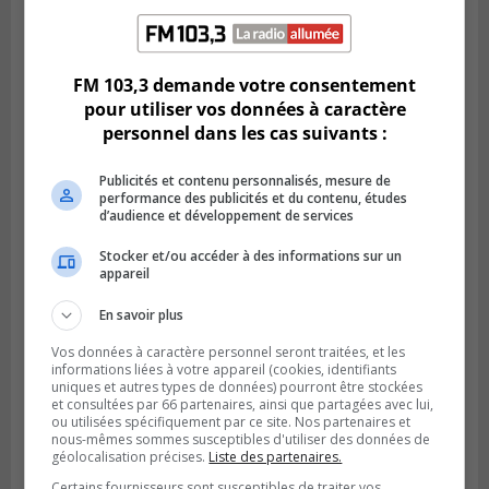
BOUCHERVILLE
Publié le 27 juillet 2026 à 19h58
Metro prend les moyens pour protéger son
personnel cadre
FM 103,3 demande votre consentement
pour utiliser vos données à caractère
personnel dans les cas suivants :
Publicités et contenu personnalisés, mesure de
performance des publicités et du contenu, études
d’audience et développement de services
Stocker et/ou accéder à des informations sur un
appareil
En savoir plus
Vos données à caractère personnel seront traitées, et les
LONGUEUIL
informations liées à votre appareil (cookies, identifiants
Publié le 26 juillet 2026 à 15h54
uniques et autres types de données) pourront être stockées
Le Marché saisonnier de Longueuil débute
et consultées par 66 partenaires, ainsi que partagées avec lui,
ou utilisées spécifiquement par ce site. Nos partenaires et
sa troisième édition
nous-mêmes sommes susceptibles d'utiliser des données de
géolocalisation précises.
Liste des partenaires.
Certains fournisseurs sont susceptibles de traiter vos