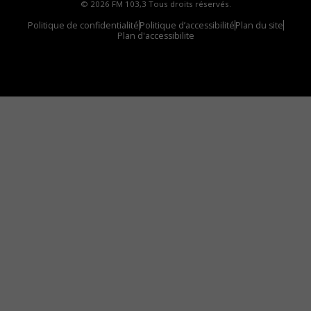
© 2026 FM 103,3 Tous droits réservés.
Politique de confidentialité
Politique d’accessibilité
Plan du site
Plan d'accessibilite
Comment installer notre vignette sur votre
appareil mobile