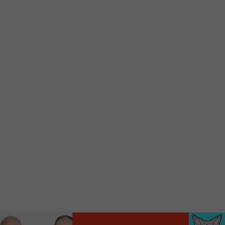
Ajoutez un signet FM 103,3 sur votre écran
d’accueil rapidement.
Voici la procédure ;)
À partir de votre téléphone, allez sur le site
internet de la Radio allumée au
www.fm1033.ca
Ensuite cliquez sur l’icône situé au bas de
votre écran
(celui qui représente un carré incluant une
flèche dirigé vers le haut)
Cliquez maintenant sur l’option Ajouter sur
l’écran d’accueil et vous verrez apparaître le
logo du FM 103,3
Faites Enregistrer en haut à droite.
Et voilà! Toutes les infos et l’écoute de votre radio
locale vous sont maintenant accessibles en un clic!