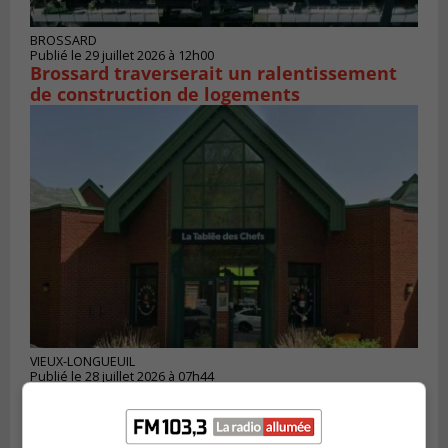
BROSSARD
Publié le 29 juillet 2026 à 12h00
Brossard traverserait un ralentissement
de construction de logements
VIEUX-LONGUEUIL
Publié le 28 juillet 2026 à 07h44
La Tablée des chefs obtient un appui
financier pour poursuivre sa mission