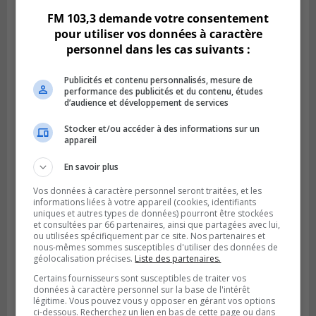
FM 103,3 demande votre consentement
pour utiliser vos données à caractère
personnel dans les cas suivants :
Publicités et contenu personnalisés, mesure de
performance des publicités et du contenu, études
d’audience et développement de services
Stocker et/ou accéder à des informations sur un
appareil
BOUCHERVILLE
En savoir plus
Publié le 27 juillet 2026 à 19h58
Metro prend les moyens pour protéger son
Vos données à caractère personnel seront traitées, et les
personnel cadre
informations liées à votre appareil (cookies, identifiants
uniques et autres types de données) pourront être stockées
et consultées par 66 partenaires, ainsi que partagées avec lui,
ou utilisées spécifiquement par ce site. Nos partenaires et
nous-mêmes sommes susceptibles d'utiliser des données de
géolocalisation précises.
Liste des partenaires.
Certains fournisseurs sont susceptibles de traiter vos
données à caractère personnel sur la base de l'intérêt
légitime. Vous pouvez vous y opposer en gérant vos options
ci-dessous. Recherchez un lien en bas de cette page ou dans