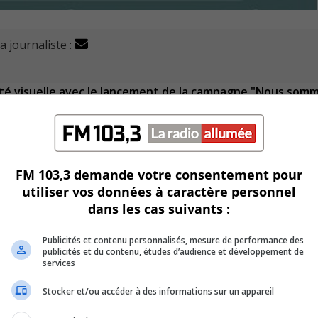
a journaliste :
ité visuelle avec le lancement de la campagne "Nous som
us et à donner leur vision.
 identité municipale authentique et représentative des 
FM 103,3 demande votre consentement pour
utiliser vos données à caractère personnel
dans les cas suivants :
 que chaque citoyen se sente représenté par cette nouvell
Publicités et contenu personnalisés, mesure de performance des
publicités et du contenu, études d’audience et développement de
n de Verchères via une plateforme en ligne dédiée sur le s
services
Stocker et/ou accéder à des informations sur un appareil