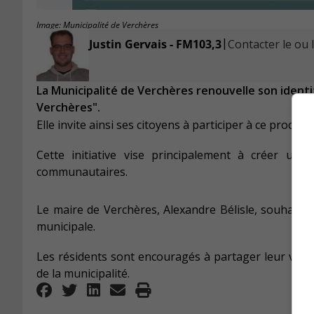
Image: Municipalité de Verchères
|
Justin Gervais - FM103,3
Contacter le ou l
La Municipalité de Verchères renouvelle son ident
Verchères".
Elle invite ainsi ses citoyens à participer à ce process
Cette initiative vise principalement à créer une
communautaires.
Le maire de Verchères, Alexandre Bélisle, souhaite
municipale.
Les résidents sont encouragés à partager leur visio
de la municipalité.