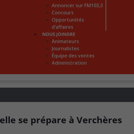
Annoncer sur FM103,3
Concours
Opportunités
d’affaires
NOUS JOINDRE
Animateurs
Journalistes
Équipe des ventes
Administration
elle se prépare à Verchères