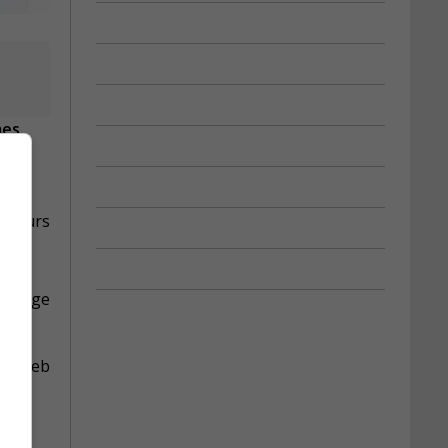
mes
valeurs
e image
ite web