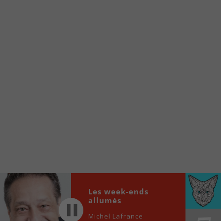
Voici la procédure ;)
À partir de votre téléphone, allez sur le site
internet de la Radio allumée au
www.fm1033.ca
Ensuite cliquez sur l’icône situé au bas de
votre écran
(celui qui représente un carré incluant une
flèche dirigé vers le haut)
Cliquez maintenant sur l’option Ajouter sur
l’écran d’accueil et vous verrez apparaître le
logo du FM 103,3
Faites Enregistrer en haut à droite.
Et voilà! Toutes les infos et l’écoute de votre radio
locale vous sont maintenant accessibles en un clic!
Les week-ends
Audio
00:00
00:00
allumés
Player
Michel Lafrance