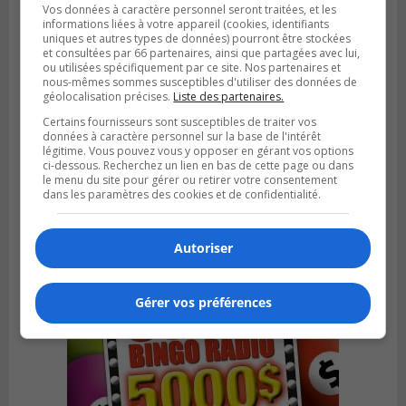
Vos données à caractère personnel seront traitées, et les
informations liées à votre appareil (cookies, identifiants
uniques et autres types de données) pourront être stockées
et consultées par 66 partenaires, ainsi que partagées avec lui,
ou utilisées spécifiquement par ce site. Nos partenaires et
nous-mêmes sommes susceptibles d'utiliser des données de
géolocalisation précises.
Liste des partenaires.
Certains fournisseurs sont susceptibles de traiter vos
données à caractère personnel sur la base de l'intérêt
SAINT-HUBERT
légitime. Vous pouvez vous y opposer en gérant vos options
Publié le 6 août 2026 à 09h39
ci-dessous. Recherchez un lien en bas de cette page ou dans
Longueuil injecte 1,5 M$ pour moderniser
le menu du site pour gérer ou retirer votre consentement
deux stations de pompage
dans les paramètres des cookies et de confidentialité.
Autoriser
Gérer vos préférences