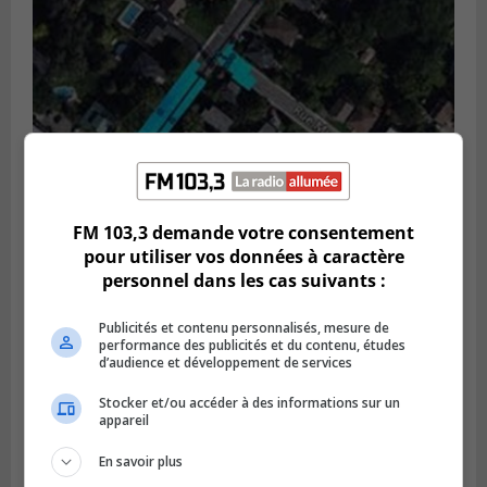
FM 103,3 demande votre consentement
pour utiliser vos données à caractère
GREENFIELD PARK
personnel dans les cas suivants :
Publié le 6 août 2026 à 13h45
Greenfield Park veut s’armer contre les
fortes
Publicités et contenu personnalisés, mesure de
performance des publicités et du contenu, études
pluies
d’audience et développement de services
Stocker et/ou accéder à des informations sur un
appareil
En savoir plus