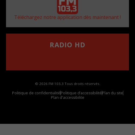
Téléchargez notre application dès maintenant !
RADIO HD
••••••••••••••••••
Comment synthoniser la fréquence HD dans
votre voiture
© 2026 FM 103,3 Tous droits réservés.
Politique de confidentialité
Politique d’accessibilité
Plan du site
Plan d'accessibilite