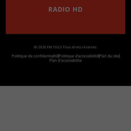
RADIO HD
••••••••••••••••••
Comment synthoniser la fréquence HD dans
votre voiture
© 2026 FM 103,3 Tous droits réservés.
Politique de confidentialité
Politique d’accessibilité
Plan du site
Plan d'accessibilite