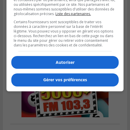
ou utilisées spécifiquement par ce site. Nos partenaires et
nous-mêmes sommes susceptibles d'utiliser des données de
LONGUEUIL
géolocalisation précises.
Liste des partenaires.
Publié le 7 août 2026 à 05h29
Les Ducs remportent une autre victoire
Certains fournisseurs sont susceptibles de traiter vos
données à caractère personnel sur la base de l'intérêt
contre Laval
légitime. Vous pouvez vous y opposer en gérant vos options
ci-dessous. Recherchez un lien en bas de cette page ou dans
le menu du site pour gérer ou retirer votre consentement
dans les paramètres des cookies et de confidentialité.
Autoriser
Gérer vos préférences