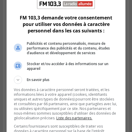
Publié le 5 août 2026 à 13h50
Le Mois de l’archéologie bat son plein sur
la Rive-Sud de Montréal
FM 103,3 demande votre consentement
pour utiliser vos données à caractère
personnel dans les cas suivants :
Publicités et contenu personnalisés, mesure de
performance des publicités et du contenu, études
d’audience et développement de services
Stocker et/ou accéder à des informations sur un
appareil
En savoir plus
Vos données à caractère personnel seront traitées, et les
Publié le 5 août 2026 à 09h42
informations liées à votre appareil (cookies, identifiants
La SQ lance un appel à la population pour
uniques et autres types de données) pourront être stockées
et consultées par 66 partenaires, ainsi que partagées avec lui,
retrouver un homme disparu
ou utilisées spécifiquement par ce site. Nos partenaires et
nous-mêmes sommes susceptibles d'utiliser des données de
géolocalisation précises.
Liste des partenaires.
Certains fournisseurs sont susceptibles de traiter vos
données à caractère personnel sur la base de l'intérêt