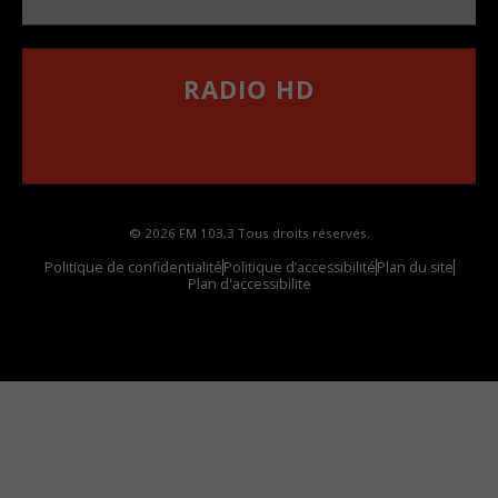
RADIO HD
••••••••••••••••••
Comment synthoniser la fréquence HD dans
votre voiture
© 2026 FM 103,3 Tous droits réservés.
Politique de confidentialité
Politique d’accessibilité
Plan du site
Plan d'accessibilite