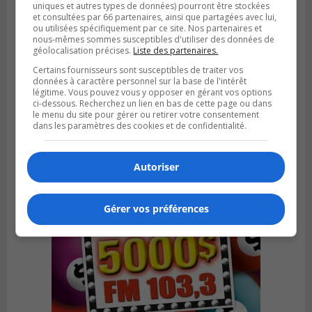
uniques et autres types de données) pourront être stockées
et consultées par 66 partenaires, ainsi que partagées avec lui,
ou utilisées spécifiquement par ce site. Nos partenaires et
nous-mêmes sommes susceptibles d'utiliser des données de
géolocalisation précises.
Liste des partenaires.
SAINT-LAMBERT
Certains fournisseurs sont susceptibles de traiter vos
Publié le 4 août 2026 à 12h00
données à caractère personnel sur la base de l'intérêt
Une conseillère de Saint-Lambert craint le
légitime. Vous pouvez vous y opposer en gérant vos options
développement de MET
ci-dessous. Recherchez un lien en bas de cette page ou dans
le menu du site pour gérer ou retirer votre consentement
dans les paramètres des cookies et de confidentialité.
Autoriser
Gérer vos préférences