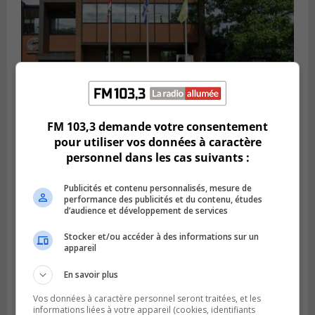
FM 103,3 demande votre consentement
pour utiliser vos données à caractère
personnel dans les cas suivants :
SAINT-CONSTANT
Publié le 4 août 2026 à 14h02
Saint-Constant signe une nouvelle
Publicités et contenu personnalisés, mesure de
convention pour le bien de la population
performance des publicités et du contenu, études
d’audience et développement de services
Stocker et/ou accéder à des informations sur un
appareil
En savoir plus
Vos données à caractère personnel seront traitées, et les
informations liées à votre appareil (cookies, identifiants