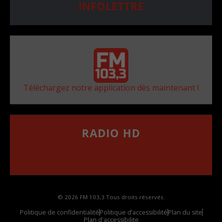
INFOLETTRE
Téléchargez notre application dès maintenant !
RADIO HD
••••••••••••••••••
Comment synthoniser la fréquence HD dans
votre voiture
© 2026 FM 103,3 Tous droits réservés.
Politique de confidentialité
Politique d’accessibilité
Plan du site
Plan d'accessibilite