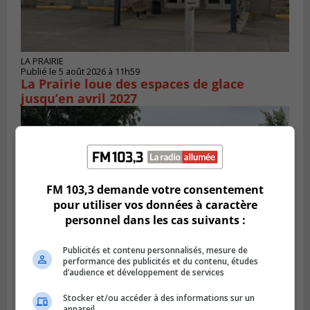
LA PRAIRIE
Publié le 5 août 2026 à 11h59
La Prairie loue des espaces de glace
jusqu’en avril 2027
FM 103,3 demande votre consentement
pour utiliser vos données à caractère
personnel dans les cas suivants :
Publicités et contenu personnalisés, mesure de
performance des publicités et du contenu, études
d’audience et développement de services
LA PRAIRIE
Publié le 4 août 2026 à 15h50
Stocker et/ou accéder à des informations sur un
Le mur du rempart de La Prairie retrouve
appareil