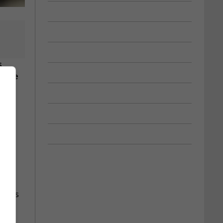
s
onale
e le
ur les