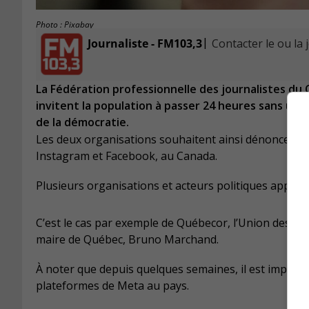
Photo : Pixabay
|
Journaliste - FM103,3
Contacter le ou la 
La Fédération professionnelle des journalistes du 
invitent la population à passer 24 heures sans utili
de la démocratie.
Les deux organisations souhaitent ainsi dénoncer le 
Instagram et Facebook, au Canada.
Plusieurs organisations et acteurs politiques appuient 
C’est le cas par exemple de Québecor, l’Union des art
maire de Québec, Bruno Marchand.
À noter que depuis quelques semaines, il est impossi
plateformes de Meta au pays.