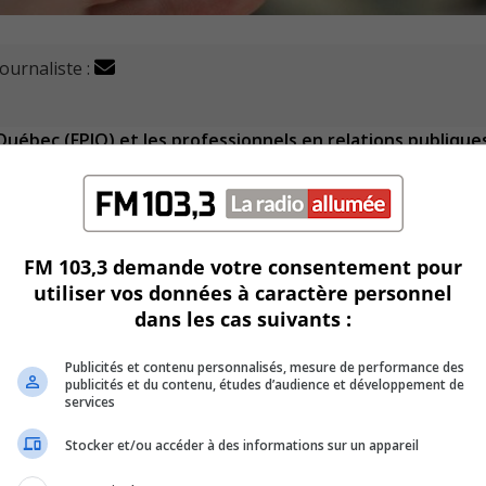
journaliste :
Québec (FPJQ) et les professionnels en relations publique
ser Meta, ce vendredi, à l'occasion de la Journée internati
blocage des nouvelles sur les plateformes de Meta, soit
FM 103,3 demande votre consentement pour
utiliser vos données à caractère personnel
l’initiative de cette journée.
dans les cas suivants :
istes, la mairesse de
Longueuil
, Catherine Fournier, ou encor
Publicités et contenu personnalisés, mesure de performance des
publicités et du contenu, études d’audience et développement de
services
ble de partager ou de consulter du contenu journalistique s
Stocker et/ou accéder à des informations sur un appareil