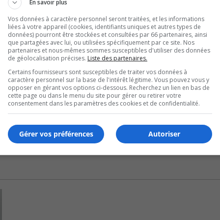
En savoir plus
ue à l’adoption de la Loi sur les nouvelles en ligne, appelée
Vos données à caractère personnel seront traitées, et les informations
age de leurs contenus.
liées à votre appareil (cookies, identifiants uniques et autres types de
données) pourront être stockées et consultées par 66 partenaires, ainsi
 que les grandes entreprises comme Meta et Google obtienne
que partagées avec lui, ou utilisées spécifiquement par ce site. Nos
partenaires et nous-mêmes sommes susceptibles d'utiliser des données
ntribuant ainsi à la crise des médias, en diminuant leurs s
de géolocalisation précises.
Liste des partenaires.
Certains fournisseurs sont susceptibles de traiter vos données à
caractère personnel sur la base de l'intérêt légitime. Vous pouvez vous y
opposer en gérant vos options ci-dessous. Recherchez un lien en bas de
cette page ou dans le menu du site pour gérer ou retirer votre
consentement dans les paramètres des cookies et de confidentialité.
Gérer vos préférences
Autoriser