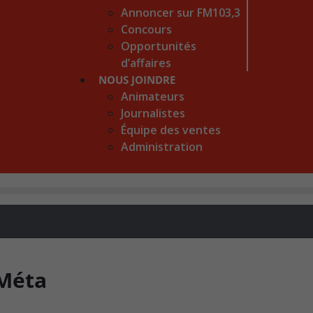
Annoncer sur FM103,3
Concours
Opportunités
d’affaires
NOUS JOINDRE
Animateurs
Journalistes
Équipe des ventes
Administration
 Méta