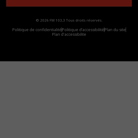
© 2026 FM 103,3 Tous droits réservés.
Politique de confidentialité
Politique d’accessibilité
Plan du site
Plan d'accessibilite
Comment installer notre vignette sur votre