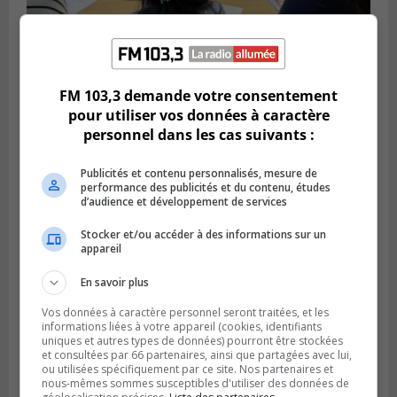
Publié le 7 août 2026 à 08h57
La CCIVRR veut revitaliser le terrain de
Northvolt
FM 103,3 demande votre consentement
pour utiliser vos données à caractère
personnel dans les cas suivants :
Publicités et contenu personnalisés, mesure de
performance des publicités et du contenu, études
d’audience et développement de services
Stocker et/ou accéder à des informations sur un
appareil
En savoir plus
Vos données à caractère personnel seront traitées, et les
GREENFIELD PARK
informations liées à votre appareil (cookies, identifiants
Publié le 6 août 2026 à 13h45
uniques et autres types de données) pourront être stockées
Greenfield Park veut s’armer contre les
et consultées par 66 partenaires, ainsi que partagées avec lui,
fortes
ou utilisées spécifiquement par ce site. Nos partenaires et
pluies
nous-mêmes sommes susceptibles d'utiliser des données de