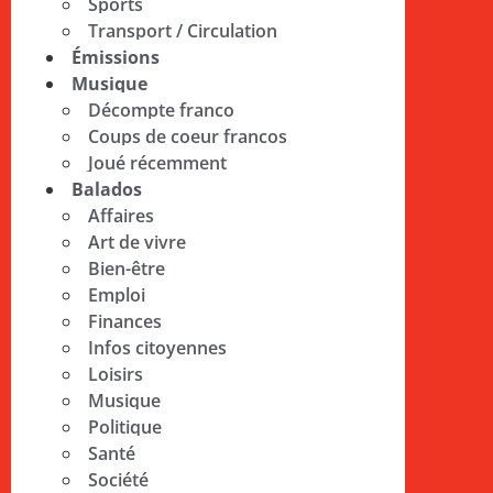
Sports
Transport / Circulation
Émissions
Musique
Décompte franco
Coups de coeur francos
Joué récemment
Balados
Affaires
Art de vivre
Bien-être
Emploi
Finances
Infos citoyennes
Loisirs
Musique
Politique
Santé
Société