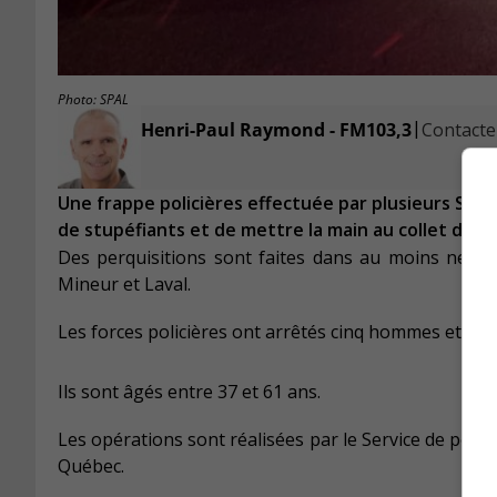
Photo: SPAL
|
Henri-Paul Raymond - FM103,3
Contacter
Une frappe policières effectuée par plusieurs Serv
de stupéfiants et de mettre la main au collet de se
Des perquisitions sont faites dans au moins neuf r
Mineur et Laval.
Les forces policières ont arrêtés cinq hommes et deu
Ils sont âgés entre 37 et 61 ans.
Les opérations sont réalisées par le Service de polic
Québec.