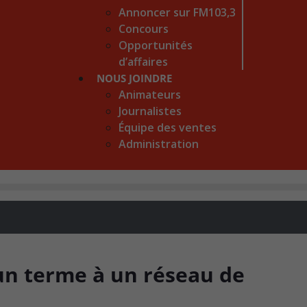
Annoncer sur FM103,3
Concours
Opportunités
d’affaires
NOUS JOINDRE
Animateurs
Journalistes
Équipe des ventes
Administration
un terme à un réseau de