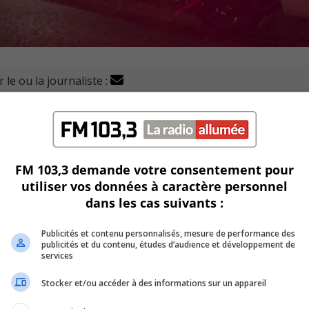
 le ou la journaliste :
ices de police a permis de démanteler un réseau de distri
pt individus.
ésidences à Longueuil, Saint-Hubert, Brossard, Saint-Jacq
FM 103,3 demande votre consentement pour
utiliser vos données à caractère personnel
dans les cas suivants :
x femmes lors de cette opération.
Publicités et contenu personnalisés, mesure de performance des
publicités et du contenu, études d’audience et développement de
services
e de l’agglomération de Longueuil, en partenariat avec la Sû
Stocker et/ou accéder à des informations sur un appareil