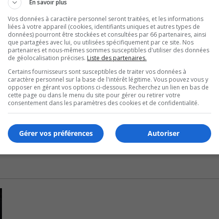
En savoir plus
elieu Saint-Laurent (RSL), les Services de police de Montréa
Vos données à caractère personnel seront traitées, et les informations
liées à votre appareil (cookies, identifiants uniques et autres types de
données) pourront être stockées et consultées par 66 partenaires, ainsi
que partagées avec lui, ou utilisées spécifiquement par ce site. Nos
 kg de cocaïne, plus de 9 kg de cannabis, plus de 6000 compr
partenaires et nous-mêmes sommes susceptibles d'utiliser des données
rogues de type pharmaceutique.
de géolocalisation précises.
Liste des partenaires.
Certains fournisseurs sont susceptibles de traiter vos données à
nt, une carabine, 6 armes de type “air soft”, une presse à c
caractère personnel sur la base de l'intérêt légitime. Vous pouvez vous y
opposer en gérant vos options ci-dessous. Recherchez un lien en bas de
cette page ou dans le menu du site pour gérer ou retirer votre
consentement dans les paramètres des cookies et de confidentialité.
ctionnels et le total des saisies s’élève à plus de 135 000$.
Gérer vos préférences
Autoriser