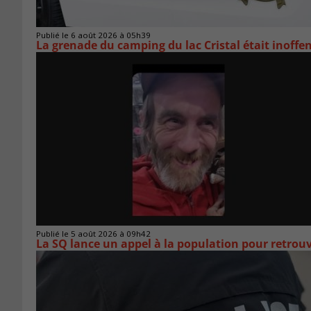
Publié le 6 août 2026 à 05h39
La grenade du camping du lac Cristal était inoffe
Publié le 5 août 2026 à 09h42
La SQ lance un appel à la population pour retro