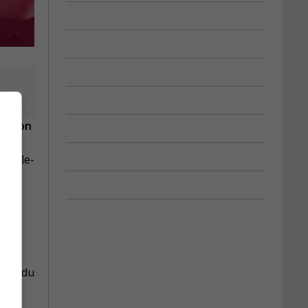
bution
ues-le-
reté du