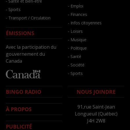
- Santé et bien-être
- Emploi
- Sports
- Finances
- Transport / Circulation
- Infos citoyennes
- Loisirs
ÉMISSIONS
- Musique
Avec la participation du
- Politique
gouvernement du
- Santé
Canada
- Société
- Sports
BINGO RADIO
NOUS JOINDRE
91,rue Saint-Jean
À PROPOS
Longueuil (Québec)
J4H 2W8
PUBLICITÉ