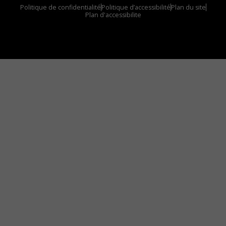
Politique de confidentialité
Politique d’accessibilité
Plan du site
Plan d'accessibilite
Comment installer notre vignette sur votre
appareil mobile
Vous avez envie d’écouter le FM 103,3 ou notre