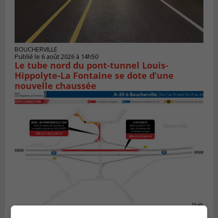
BOUCHERVILLE
Publié le 6 août 2026 à 14h50
Le tube nord du pont-tunnel Louis-
Hippolyte-La Fontaine se dote d’une
nouvelle chaussée
BOUCHERVILLE