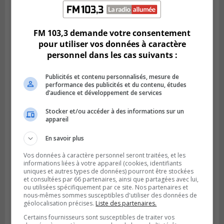
Publié le 5 août 2026 à 15h25
Le MTMD annonce des fermetures sur
l’autoroute 20 à Boucherville
FM 103,3 demande votre consentement
pour utiliser vos données à caractère
personnel dans les cas suivants :
Publicités et contenu personnalisés, mesure de
performance des publicités et du contenu, études
d’audience et développement de services
Stocker et/ou accéder à des informations sur un
appareil
En savoir plus
Vos données à caractère personnel seront traitées, et les
VIEUX-LONGUEUIL
informations liées à votre appareil (cookies, identifiants
Publié le 31 juillet 2026 à 14h20
uniques et autres types de données) pourront être stockées
Le RTL dévoile sa nouvelle flotte de
et consultées par 66 partenaires, ainsi que partagées avec lui,
transport adapté
ou utilisées spécifiquement par ce site. Nos partenaires et
nous-mêmes sommes susceptibles d'utiliser des données de
géolocalisation précises.
Liste des partenaires.
Certains fournisseurs sont susceptibles de traiter vos