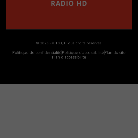
RADIO HD
••••••••••••••••••
Comment synthoniser la fréquence HD dans
votre voiture
© 2026 FM 103,3 Tous droits réservés.
Politique de confidentialité
Politique d’accessibilité
Plan du site
Plan d'accessibilite