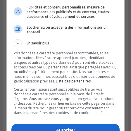
BOUCHERVILLE
Publicités et contenu personnalisés, mesure de
Publié le 5 août 2026 à 06h54
performance des publicités et du contenu, études
La SQ recense 18 décès pendant les
d’audience et développement de services
vacances de la construction
Stocker et/ou accéder à des informations sur un
appareil
En savoir plus
Vos données à caractère personnel seront traitées, et les
informations liées à votre appareil (cookies, identifiants
uniques et autres types de données) pourront être stockées
et consultées par 66 partenaires, ainsi que partagées avec lui,
ou utilisées spécifiquement par ce site. Nos partenaires et
nous-mêmes sommes susceptibles d'utiliser des données de
géolocalisation précises.
Liste des partenaires.
Certains fournisseurs sont susceptibles de traiter vos
données à caractère personnel sur la base de l'intérêt
légitime. Vous pouvez vous y opposer en gérant vos options
ci-dessous. Recherchez un lien en bas de cette page ou dans
le menu du site pour gérer ou retirer votre consentement
dans les paramètres des cookies et de confidentialité.
Autoriser