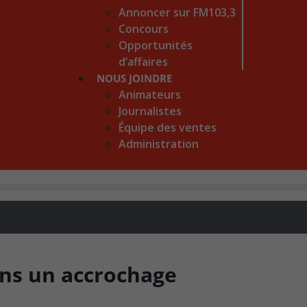
Annoncer sur FM103,3
Concours
Opportunités
d’affaires
NOUS JOINDRE
Animateurs
Journalistes
Équipe des ventes
Administration
ns un accrochage