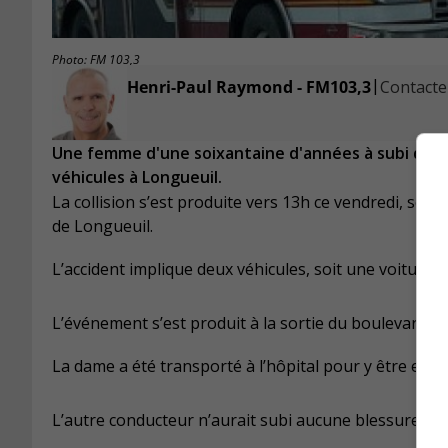
Photo: FM 103,3
|
Henri-Paul Raymond - FM103,3
Contacter
Une femme d'une soixantaine d'années à subi des b
véhicules à Longueuil.
La collision s’est produite vers 13h ce vendredi, sel
de Longueuil.
L’accident implique deux véhicules, soit une voiture
L’événement s’est produit à la sortie du boulevard 
La dame a été transporté à l’hôpital pour y être exam
L’autre conducteur n’aurait subi aucune blessure sér