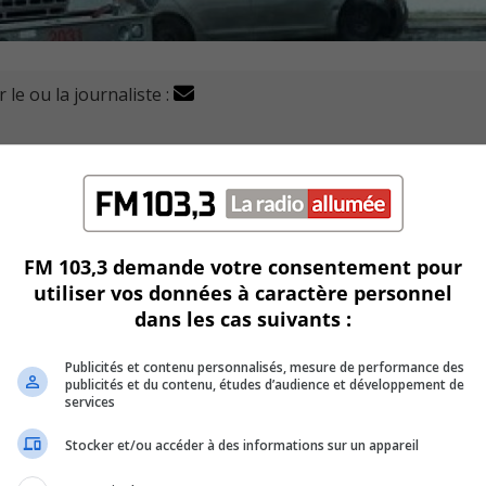
 le ou la journaliste :
lessures au haut du corps dans une collision entre deux
on l’agent François Boucher du Service de police de l’agglomé
FM 103,3 demande votre consentement pour
utiliser vos données à caractère personnel
 compacte et un camion cube.
dans les cas suivants :
Taschereau près de la Place Charles-Lemoyne.
Publicités et contenu personnalisés, mesure de performance des
publicités et du contenu, études d’audience et développement de
iné.
services
Stocker et/ou accéder à des informations sur un appareil
ieuse.