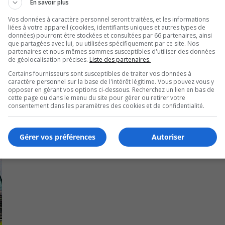
En savoir plus
 les détails autour de l’accident.
Vos données à caractère personnel seront traitées, et les informations
liées à votre appareil (cookies, identifiants uniques et autres types de
ur reconstituer les faits et dégager les véhicules.
données) pourront être stockées et consultées par 66 partenaires, ainsi
que partagées avec lui, ou utilisées spécifiquement par ce site. Nos
M et le Service d’incendie ont été mobilisés sur place par m
partenaires et nous-mêmes sommes susceptibles d'utiliser des données
de géolocalisation précises.
Liste des partenaires.
Certains fournisseurs sont susceptibles de traiter vos données à
caractère personnel sur la base de l'intérêt légitime. Vous pouvez vous y
opposer en gérant vos options ci-dessous. Recherchez un lien en bas de
cette page ou dans le menu du site pour gérer ou retirer votre
consentement dans les paramètres des cookies et de confidentialité.
Gérer vos préférences
Autoriser