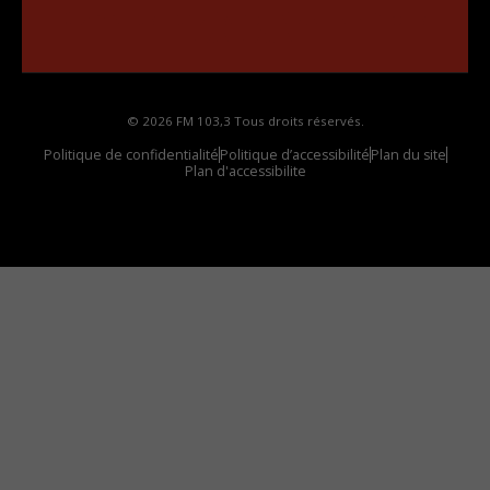
••••••••••••••••••
Comment synthoniser la fréquence HD dans
votre voiture
© 2026 FM 103,3 Tous droits réservés.
Politique de confidentialité
Politique d’accessibilité
Plan du site
Plan d'accessibilite