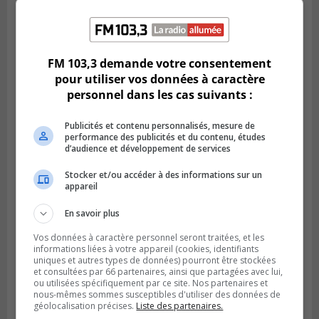
Publié le 5 août 2026 à 09h42
La SQ lance un appel à la population pour
FM 103,3 demande votre consentement
retrouver un homme disparu
pour utiliser vos données à caractère
personnel dans les cas suivants :
Publicités et contenu personnalisés, mesure de
performance des publicités et du contenu, études
d’audience et développement de services
Stocker et/ou accéder à des informations sur un
appareil
En savoir plus
Vos données à caractère personnel seront traitées, et les
informations liées à votre appareil (cookies, identifiants
BOUCHERVILLE
uniques et autres types de données) pourront être stockées
Publié le 5 août 2026 à 06h54
et consultées par 66 partenaires, ainsi que partagées avec lui,
La SQ recense 18 décès pendant les
ou utilisées spécifiquement par ce site. Nos partenaires et
vacances de la construction
nous-mêmes sommes susceptibles d'utiliser des données de
géolocalisation précises.
Liste des partenaires.