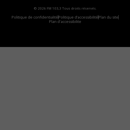
© 2026 FM 103,3 Tous droits réservés.
Politique de confidentialité
Politique d’accessibilité
Plan du site
Plan d'accessibilite
Comment installer notre vignette sur votre
appareil mobile