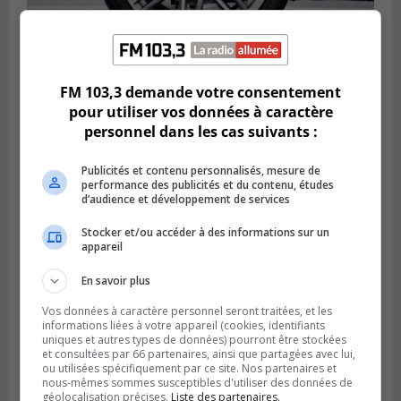
LONGUEUIL
Publié le 6 août 2026 à 11h58
FM 103,3 demande votre consentement
Des jeunes ciblent la Montérégie pour
pour utiliser vos données à caractère
le Défi écrou de roue
personnel dans les cas suivants :
Publicités et contenu personnalisés, mesure de
performance des publicités et du contenu, études
d’audience et développement de services
Stocker et/ou accéder à des informations sur un
appareil
En savoir plus
Vos données à caractère personnel seront traitées, et les
informations liées à votre appareil (cookies, identifiants
uniques et autres types de données) pourront être stockées
et consultées par 66 partenaires, ainsi que partagées avec lui,
Publié le 6 août 2026 à 05h39
ou utilisées spécifiquement par ce site. Nos partenaires et
La grenade du camping du lac Cristal était
nous-mêmes sommes susceptibles d'utiliser des données de
inoffensive
géolocalisation précises.
Liste des partenaires.