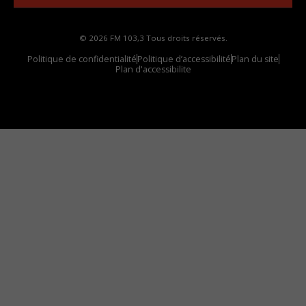
© 2026 FM 103,3 Tous droits réservés.
Politique de confidentialité
Politique d’accessibilité
Plan du site
Plan d'accessibilite
Comment installer notre vignette sur votre
appareil mobile